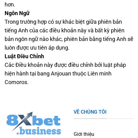
hơn.
Ngôn Ngữ
Trong trường hợp có sự khác biệt giữa phiên bản
tiếng Anh của các điều khoản này và bất kỳ phiên
bản ngôn ngữ nào khác, phiên bản bằng tiếng Anh sẽ
luôn được ưu tiên áp dụng.
Luật Điều Chỉnh
Các Điều khoản này được điều chỉnh bởi luật pháp
hiện hành tại bang Anjouan thuộc Liên minh
Comoros.
VỀ CHÚNG TÔI
Giới thiệu