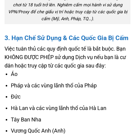
chơi từ 18 tuổi trở lên. Nghiêm cấm mọi hành vi sử dụng
VPN/Proxy để che giấu vị trí hoặc truy cập từ các quốc gia bị
cấm (Mỹ, Anh, Pháp, TQ…).
3. Hạn Chế Sử Dụng & Các Quốc Gia Bị Cấm
Việc tuân thủ các quy định quốc tế là bắt buộc. Bạn
KHÔNG ĐƯỢC PHÉP sử dụng Dịch vụ nếu bạn là cư
dân hoặc truy cập từ các quốc gia sau đây:
Áo
Pháp và các vùng lãnh thổ của Pháp
Đức
Hà Lan và các vùng lãnh thổ của Hà Lan
Tây Ban Nha
Vương Quốc Anh (Anh)