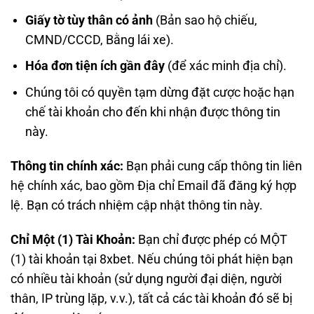
Giấy tờ tùy thân có ảnh
(Bản sao hộ chiếu,
CMND/CCCD, Bằng lái xe).
Hóa đơn tiện ích gần đây
(để xác minh địa chỉ).
Chúng tôi có quyền tạm dừng đặt cược hoặc hạn
chế tài khoản cho đến khi nhận được thông tin
này.
Thông tin chính xác:
Bạn phải cung cấp thông tin liên
hệ chính xác, bao gồm Địa chỉ Email đã đăng ký hợp
lệ. Bạn có trách nhiệm cập nhật thông tin này.
Chỉ Một (1) Tài Khoản:
Bạn chỉ được phép có MỘT
(1) tài khoản tại 8xbet. Nếu chúng tôi phát hiện bạn
có nhiều tài khoản (sử dụng người đại diện, người
thân, IP trùng lặp, v.v.), tất cả các tài khoản đó sẽ bị