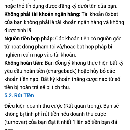
hoặc thẻ tín dụng được đăng ký dưới tên của bạn.
Không phải tài khoản ngân hàng:
Tài khoản 8xbet
của bạn không phải là tài khoản ngân hàng và không
được tính lãi.
Nguồn tiền hợp pháp:
Các khoản tiền có nguồn gốc
từ hoạt động phạm tội và/hoặc bất hợp pháp bị
nghiêm cấm nạp vào tài khoản.
Không hoàn tiền:
Bạn đồng ý không thực hiện bất kỳ
yêu cầu hoàn tiền (chargeback) hoặc hủy bỏ các
khoản tiền nạp. Bất kỳ khoản thắng cược nào từ số
tiền bị hoàn trả sẽ bị tịch thu.
5.2. Rút Tiền
Điều kiện doanh thu cược (Rất quan trọng): Bạn sẽ
không bị tính phí rút tiền nếu doanh thu cược
(turnover) của bạn đạt ít nhất 1 lần số tiền bạn đã