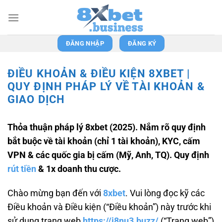
Bỏ
qua
nội
dung
ĐĂNG NHẬP
ĐĂNG KÝ
ĐIỀU KHOẢN & ĐIỀU KIỆN 8XBET |
QUY ĐỊNH PHÁP LÝ VỀ TÀI KHOẢN &
GIAO DỊCH
Thỏa thuận pháp lý 8xbet (2025). Nắm rõ quy định
bắt buộc về tài khoản (chỉ 1 tài khoản), KYC, cấm
VPN & các quốc gia bị cấm (Mỹ, Anh, TQ). Quy định
rút tiền
& 1x doanh thu cược.
Chào mừng bạn đến với
8xbet
. Vui lòng đọc kỹ các
Điều khoản và Điều kiện (“Điều khoản”) này trước khi
sử dụng trang web
https://j8nu3.buzz/
(“Trang web”)