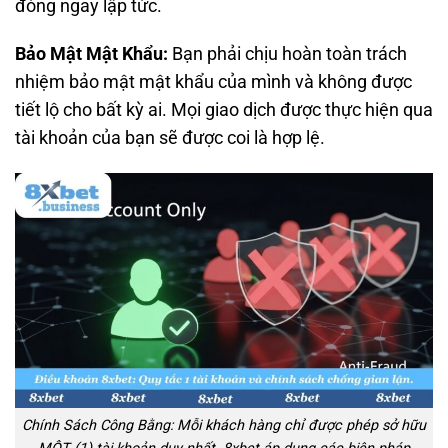
đóng ngay lập tức.
Bảo Mật Mật Khẩu:
Bạn phải chịu hoàn toàn trách
nhiệm bảo mật mật khẩu của mình và không được
tiết lộ cho bất kỳ ai. Mọi giao dịch được thực hiện qua
tài khoản của bạn sẽ được coi là hợp lệ.
Chính Sách Công Bằng: Mỗi khách hàng chỉ được phép sở hữu