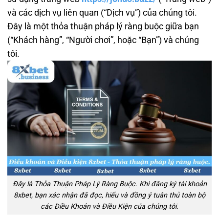
và các dịch vụ liên quan (“Dịch vụ”) của chúng tôi.
Đây là một thỏa thuận pháp lý ràng buộc giữa bạn
(“Khách hàng”, “Người chơi”, hoặc “Bạn”) và chúng
tôi.
Đây là Thỏa Thuận Pháp Lý Ràng Buộc. Khi đăng ký tài khoản
8xbet, bạn xác nhận đã đọc, hiểu và đồng ý tuân thủ toàn bộ
các Điều Khoản và Điều Kiện của chúng tôi.