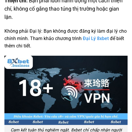
Thiện chí:
Bạn phải luôn hành động một cách thiện
chí, không cố gắng thao túng thị trường hoặc gian
lận.
Không phải Đại lý: Bạn không được đăng ký làm đại lý cho
chính mình. Tham khảo chương trình
Đại Lý 8xbet
để biết
thêm chi tiết.
Cam kết tuân thủ nghiêm ngặt. 8xbet chỉ chấp nhận người