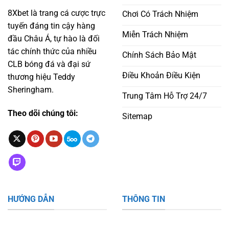
8Xbet là trang cá cược trực
Chơi Có Trách Nhiệm
tuyến đáng tin cậy hàng
Miễn Trách Nhiệm
đầu Châu Á, tự hào là đối
tác chính thức của nhiều
Chính Sách Bảo Mật
CLB bóng đá và đại sứ
Điều Khoản Điều Kiện
thương hiệu Teddy
Sheringham.
Trung Tâm Hỗ Trợ 24/7
Theo dõi chúng tôi:
Sitemap
HƯỚNG DẪN
THÔNG TIN