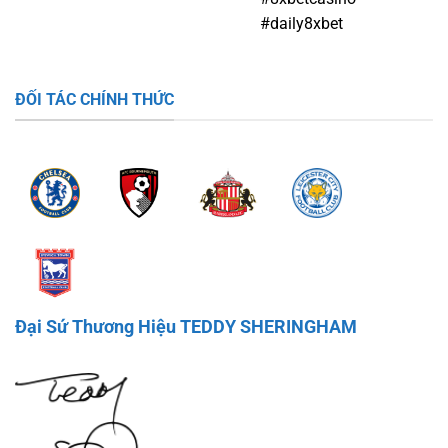
#daily8xbet
ĐỐI TÁC CHÍNH THỨC
Đại Sứ Thương Hiệu TEDDY SHERINGHAM