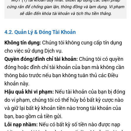
MỘT (1) tài khoản duy nhất. 8xbet áp dụng các biện pháp
cứng rắn để chống gian lận, thông đồng và lạm dụng. Vi phạm
sẽ dẫn đến khóa tài khoản và tịch thu tiền thắng.
4.2. Quản Lý & Đóng Tài Khoản
Không tín dụng:
Chúng tôi không cung cấp tín dụng
cho việc sử dụng Dịch vụ.
Quyền đóng/đình chỉ tài khoản:
Chúng tôi có quyền
đóng hoặc đình chỉ tài khoản của bạn mà không cần
thông báo trước nếu bạn không tuân thủ các Điều
khoản này.
Hậu quả khi vi phạm:
Nếu tài khoản của bạn bị đóng
do vi phạm, chúng tôi có thể hủy bỏ bất kỳ cược nào
và giữ lại bất kỳ khoản tiền nào trong tài khoản của
bạn, bao gồm cả tiền gửi.
Lỗi nạp nhầm:
Nếu có bất kỳ số tiền nào được nạp