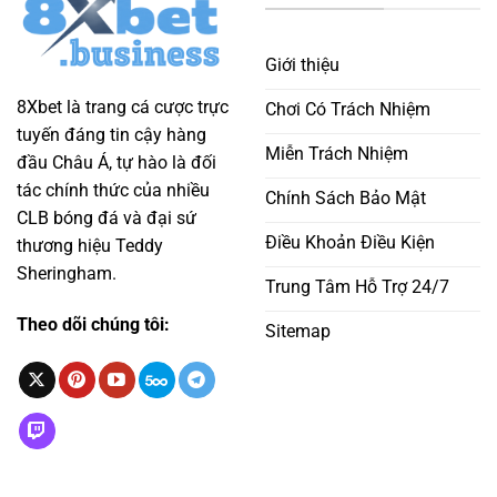
Giới thiệu
8Xbet là trang cá cược trực
Chơi Có Trách Nhiệm
tuyến đáng tin cậy hàng
Miễn Trách Nhiệm
đầu Châu Á, tự hào là đối
tác chính thức của nhiều
Chính Sách Bảo Mật
CLB bóng đá và đại sứ
Điều Khoản Điều Kiện
thương hiệu Teddy
Sheringham.
Trung Tâm Hỗ Trợ 24/7
Theo dõi chúng tôi:
Sitemap