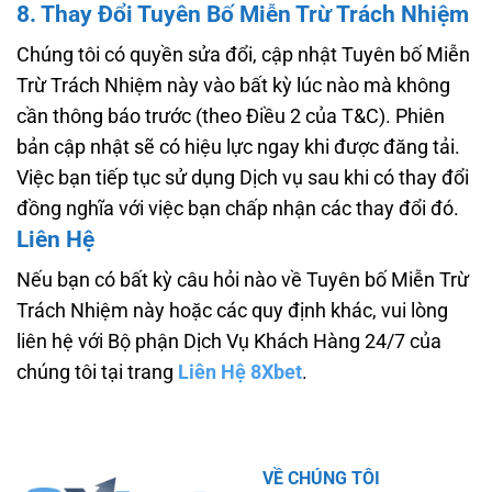
8. Thay Đổi Tuyên Bố Miễn Trừ Trách Nhiệm
Chúng tôi có quyền sửa đổi, cập nhật Tuyên bố Miễn
Trừ Trách Nhiệm này vào bất kỳ lúc nào mà không
cần thông báo trước (theo Điều 2 của T&C). Phiên
bản cập nhật sẽ có hiệu lực ngay khi được đăng tải.
Việc bạn tiếp tục sử dụng Dịch vụ sau khi có thay đổi
đồng nghĩa với việc bạn chấp nhận các thay đổi đó.
Liên Hệ
Nếu bạn có bất kỳ câu hỏi nào về Tuyên bố Miễn Trừ
Trách Nhiệm này hoặc các quy định khác, vui lòng
liên hệ với Bộ phận Dịch Vụ Khách Hàng 24/7 của
chúng tôi tại trang
Liên Hệ 8Xbet
.
VỀ CHÚNG TÔI