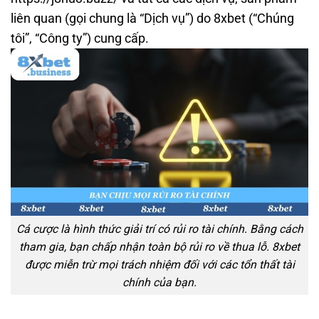
liên quan (gọi chung là “Dịch vụ”) do 8xbet (“Chúng
tôi”, “Công ty”) cung cấp.
Cá cược là hình thức giải trí có rủi ro tài chính. Bằng cách
tham gia, bạn chấp nhận toàn bộ rủi ro về thua lỗ. 8xbet
được miễn trừ mọi trách nhiệm đối với các tổn thất tài
chính của bạn.