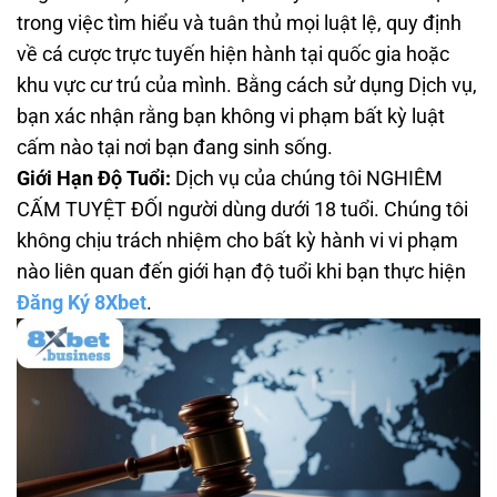
trong việc tìm hiểu và tuân thủ mọi luật lệ, quy định
về cá cược trực tuyến hiện hành tại quốc gia hoặc
khu vực cư trú của mình. Bằng cách sử dụng Dịch vụ,
bạn xác nhận rằng bạn không vi phạm bất kỳ luật
cấm nào tại nơi bạn đang sinh sống.
Giới Hạn Độ Tuổi:
Dịch vụ của chúng tôi NGHIÊM
CẤM TUYỆT ĐỐI người dùng dưới 18 tuổi. Chúng tôi
không chịu trách nhiệm cho bất kỳ hành vi vi phạm
nào liên quan đến giới hạn độ tuổi khi bạn thực hiện
Đăng Ký 8Xbet
.