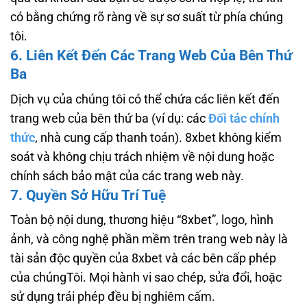
có bằng chứng rõ ràng về sự sơ suất từ phía chúng
tôi.
6. Liên Kết Đến Các Trang Web Của Bên Thứ
Ba
Dịch vụ của chúng tôi có thể chứa các liên kết đến
trang web của bên thứ ba (ví dụ: các
Đối tác chính
thức
, nhà cung cấp thanh toán). 8xbet không kiểm
soát và không chịu trách nhiệm về nội dung hoặc
chính sách bảo mật của các trang web này.
7. Quyền Sở Hữu Trí Tuệ
Toàn bộ nội dung, thương hiệu “8xbet”, logo, hình
ảnh, và công nghệ phần mềm trên trang web này là
tài sản độc quyền của 8xbet và các bên cấp phép
của chúngTôi. Mọi hành vi sao chép, sửa đổi, hoặc
sử dụng trái phép đều bị nghiêm cấm.