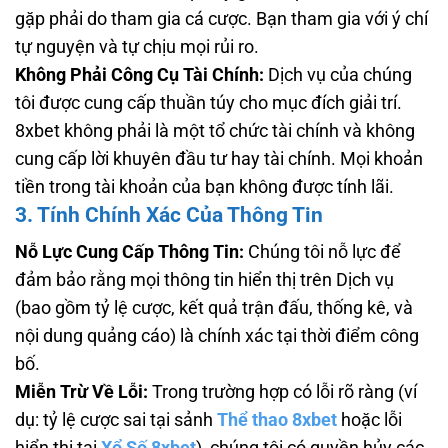
gặp phải do tham gia cá cược. Bạn tham gia với ý chí
tự nguyện và tự chịu mọi rủi ro.
Không Phải Công Cụ Tài Chính:
Dịch vụ của chúng
tôi được cung cấp thuần túy cho mục đích giải trí.
8xbet không phải là một tổ chức tài chính và không
cung cấp lời khuyên đầu tư hay tài chính. Mọi khoản
tiền trong tài khoản của bạn không được tính lãi.
3. Tính Chính Xác Của Thông Tin
Nỗ Lực Cung Cấp Thông Tin:
Chúng tôi nỗ lực để
đảm bảo rằng mọi thông tin hiển thị trên Dịch vụ
(bao gồm tỷ lệ cược, kết quả trận đấu, thống kê, và
nội dung quảng cáo) là chính xác tại thời điểm công
bố.
Miễn Trừ Về Lỗi:
Trong trường hợp có lỗi rõ ràng (ví
dụ: tỷ lệ cược sai tại sảnh
Thể thao 8xbet
hoặc lỗi
hiển thị tại
Xổ Số 8xbet
), chúng tôi có quyền hủy các