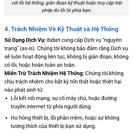
với lỗi hệ thống, gián đoạn kỹ thuật hoặc truy cập trái
phép do lỗi từ phía bạn.
4. Trách Nhiệm Về Kỹ Thuật và Hệ Thống
Sử Dụng Dịch Vụ:
8xbet cung cấp Dịch vụ “nguyên
trạng” (as-is). Chúng tôi không bảo đảm rằng Dịch vụ
sẽ luôn hoạt động liên tục, không bị gián đoạn, không
có lỗi, hoặc hoàn toàn an toàn.
Miễn Trừ Trách Nhiệm Hệ Thống:
Chúng tôi không
chịu trách nhiệm cho bất kỳ tổn thất hoặc thiệt hại
nào phát sinh từ:
Lỗi kết nối mạng, sự cố máy chủ, hoặc đường
truyền internet từ phía người dùng.
Hư hỏng thiết bị, lỗi phần mềm, hoặc sự không
tương thích của thiết bị bạn sử dụng.