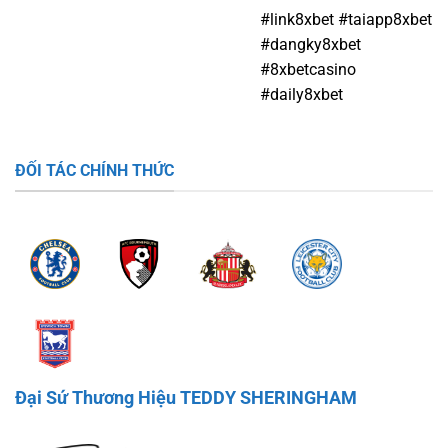
#link8xbet #taiapp8xbet
#dangky8xbet
#8xbetcasino
#daily8xbet
ĐỐI TÁC CHÍNH THỨC
Đại Sứ Thương Hiệu TEDDY SHERINGHAM