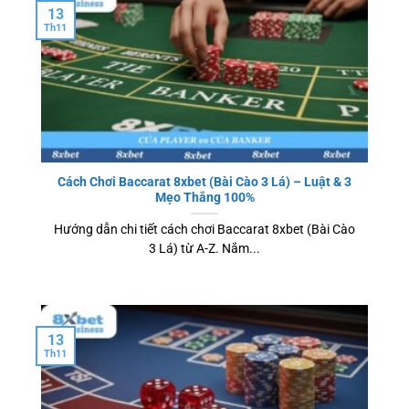
13
Th11
Cách Chơi Baccarat 8xbet (Bài Cào 3 Lá) – Luật & 3
Mẹo Thắng 100%
Hướng dẫn chi tiết cách chơi Baccarat 8xbet (Bài Cào
3 Lá) từ A-Z. Nắm...
13
Th11