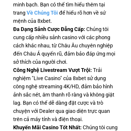
minh bạch. Bạn có thể tìm hiểu thêm tại
trang
Về Chúng Tôi
để hiểu rõ hơn về sứ
mệnh của 8xbet.
Đa Dạng Sảnh Cược Đẳng Cấp:
Chúng tôi
cung cấp nhiều sảnh casino với các phong
cách khác nhau, từ Châu Âu chuyên nghiệp
đến Châu Á quyến rũ, đảm bảo đáp ứng mọi
sở thích của người chơi.
Công Nghệ Livestream Vượt Trội:
Trải
nghiệm "Live Casino" của 8xbet sử dụng
công nghệ streaming 4K/HD, đảm bảo hình
ảnh sắc nét, âm thanh rõ ràng và không giật
lag. Bạn có thể dễ dàng đặt cược và trò
chuyện với Dealer qua giao diện trực quan
trên cả máy tính và điện thoại.
Khuyến Mãi Casino Tốt Nhất:
Chúng tôi cung