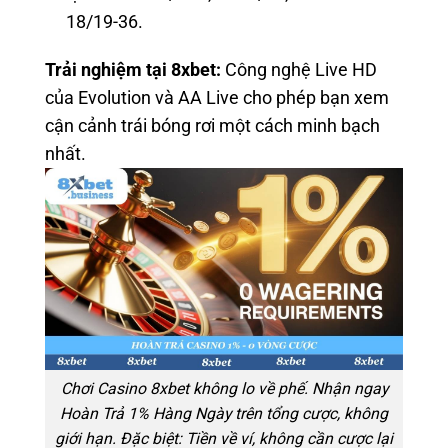
18/19-36.
Trải nghiệm tại 8xbet:
Công nghệ Live HD
của Evolution và AA Live cho phép bạn xem
cận cảnh trái bóng rơi một cách minh bạch
nhất.
Chơi Casino 8xbet không lo về phế. Nhận ngay
Hoàn Trả 1% Hàng Ngày trên tổng cược, không
giới hạn. Đặc biệt: Tiền về ví, không cần cược lại