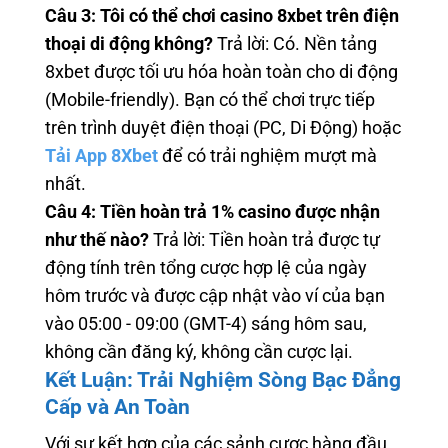
Câu 3: Tôi có thể chơi casino 8xbet trên điện
thoại di động không?
Trả lời: Có. Nền tảng
8xbet được tối ưu hóa hoàn toàn cho di động
(Mobile-friendly). Bạn có thể chơi trực tiếp
trên trình duyệt điện thoại (PC, Di Động) hoặc
Tải App 8Xbet
để có trải nghiệm mượt mà
nhất.
Câu 4: Tiền hoàn trả 1% casino được nhận
như thế nào?
Trả lời: Tiền hoàn trả được tự
động tính trên tổng cược hợp lệ của ngày
hôm trước và được cập nhật vào ví của bạn
vào 05:00 - 09:00 (GMT-4) sáng hôm sau,
không cần đăng ký, không cần cược lại.
Kết Luận: Trải Nghiệm Sòng Bạc Đẳng
Cấp và An Toàn
Với sự kết hợp của các sảnh cược hàng đầu