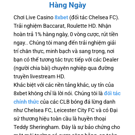
Hàng Ngày
Chơi Live Casino
8xbet
(đối tác Chelsea FC).
Trải nghiệm Baccarat, Roulette HD. Nhận
hoàn trả 1% hàng ngày, 0 vòng cược, rút tiền
ngay.. Chúng tôi mang đến trải nghiệm giải
trí chân thực, minh bạch và sang trọng, nơi
bạn có thể tương tác trực tiếp với các Dealer
(người chia bài) chuyên nghiệp qua đường
truyền livestream HD.
Khác biệt với các nền tảng khác, uy tín của
8xbet không chỉ là lời nói. Chúng tôi là
đối tác
chính thức
của các CLB bóng đá lừng danh
như Chelsea FC, Leicester City FC và có Đại
sứ thương hiệu toàn cầu là huyền thoại
Teddy Sheringham. Đây là sự bảo chứng cho