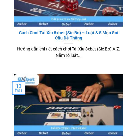
Cách Chơi Tài Xỉu 8xbet (Sic Bo) – Luật & 5 Mẹo Soi
Cầu Dễ Thắng
Hướng dẫn chi tiết cách chơi Tài Xỉu 8xbet (Sic Bo) A-Z.
Nắm rõ luật...
13
Th11