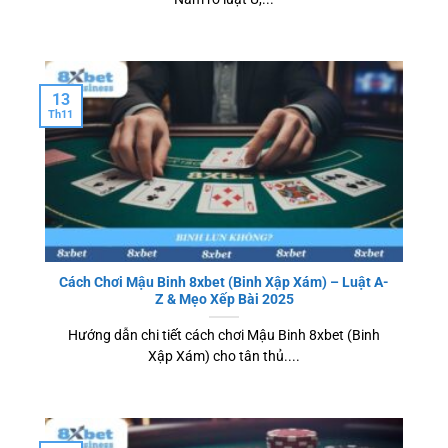
13
Th11
Cách Chơi Mậu Binh 8xbet (Binh Xập Xám) – Luật A-
Z & Mẹo Xếp Bài 2025
Hướng dẫn chi tiết cách chơi Mậu Binh 8xbet (Binh
Xập Xám) cho tân thủ....