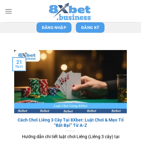
Bỏ
qua
nội
dung
ĐĂNG NHẬP
ĐĂNG KÝ
21
Th11
Cách Chơi Liêng 3 Cây Tại 8Xbet: Luật Chơi & Mẹo Tố
“Bất Bại” Từ A-Z
Hướng dẫn chi tiết luật chơi Liêng (Liêng 3 cây) tại