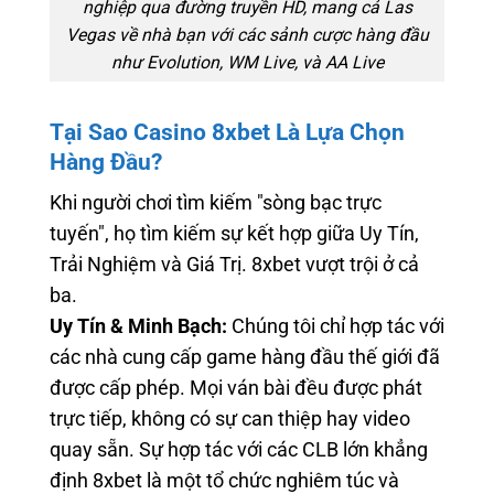
nghiệp qua đường truyền HD, mang cả Las
Vegas về nhà bạn với các sảnh cược hàng đầu
như Evolution, WM Live, và AA Live
Tại Sao Casino 8xbet Là Lựa Chọn
Hàng Đầu?
Khi người chơi tìm kiếm "sòng bạc trực
tuyến", họ tìm kiếm sự kết hợp giữa Uy Tín,
Trải Nghiệm và Giá Trị. 8xbet vượt trội ở cả
ba.
Uy Tín & Minh Bạch:
Chúng tôi chỉ hợp tác với
các nhà cung cấp game hàng đầu thế giới đã
được cấp phép. Mọi ván bài đều được phát
trực tiếp, không có sự can thiệp hay video
quay sẵn. Sự hợp tác với các CLB lớn khẳng
định 8xbet là một tổ chức nghiêm túc và