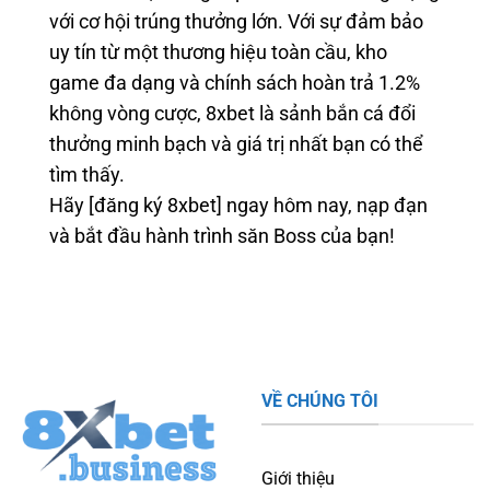
với cơ hội trúng thưởng lớn. Với sự đảm bảo
uy tín từ một thương hiệu toàn cầu, kho
game đa dạng và chính sách hoàn trả 1.2%
không vòng cược, 8xbet là sảnh bắn cá đổi
thưởng minh bạch và giá trị nhất bạn có thể
tìm thấy.
Hãy [đăng ký 8xbet] ngay hôm nay, nạp đạn
và bắt đầu hành trình săn Boss của bạn!
VỀ CHÚNG TÔI
Giới thiệu