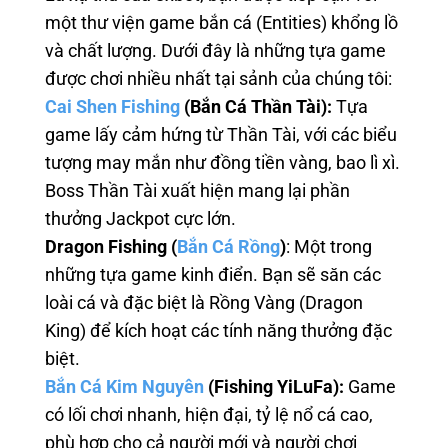
một thư viện game bắn cá (Entities) khổng lồ
và chất lượng. Dưới đây là những tựa game
được chơi nhiều nhất tại sảnh của chúng tôi:
Cai Shen Fishing
(Bắn Cá Thần Tài):
Tựa
game lấy cảm hứng từ Thần Tài, với các biểu
tượng may mắn như đồng tiền vàng, bao lì xì.
Boss Thần Tài xuất hiện mang lại phần
thưởng Jackpot cực lớn.
Dragon Fishing (
Bắn Cá Rồng
)
: Một trong
những tựa game kinh điển. Bạn sẽ săn các
loài cá và đặc biệt là Rồng Vàng (Dragon
King) để kích hoạt các tính năng thưởng đặc
biệt.
Bắn Cá Kim Nguyên
(Fishing YiLuFa):
Game
có lối chơi nhanh, hiện đại, tỷ lệ nổ cá cao,
phù hợp cho cả người mới và người chơi