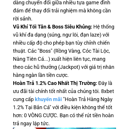
dàng chuyển đổi giữa nhiều tựa game đình
đám để thay đổi trải nghiệm mà không cần
rời sảnh.
Vũ Khí Tối Tân & Boss Siêu Khủng:
Hệ thống
vũ khí đa dạng (súng, ngư lôi, đạn laze) với
nhiều cấp độ cho phép bạn tùy chỉnh chiến
thuật. Các "Boss" (Rồng Vàng, Cóc Tài Lộc,
Nàng Tiên Cá...) xuất hiện liên tục, mang
theo các hũ thưởng (Jackpot) với giá trị nhân
hàng ngàn lần tiền cược.
Hoàn Trả 1.2% Cao Nhất Thị Trường:
Đây là
ưu đãi tài chính tốt nhất của chúng tôi. 8xbet
cung cấp
khuyến mãi
"Hoàn Trả Hàng Ngày
1.2% Tại Bắn Cá" với điều kiện không thể tốt
hơn: 0 VÒNG CƯỢC. Bạn có thể rút tiền hoàn
trả ngay lập tức.