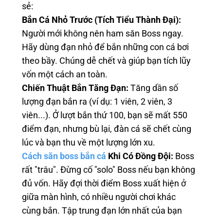
sẻ:
Bắn Cá Nhỏ Trước (Tích Tiểu Thành Đại):
Người mới không nên ham săn Boss ngay.
Hãy dùng đạn nhỏ để bắn những con cá bơi
theo bầy. Chúng dễ chết và giúp bạn tích lũy
vốn một cách an toàn.
Chiến Thuật Bắn Tăng Đạn:
Tăng dần số
lượng đạn bắn ra (ví dụ: 1 viên, 2 viên, 3
viên...). Ở lượt bắn thứ 100, bạn sẽ mất 550
điểm đạn, nhưng bù lại, đàn cá sẽ chết cùng
lúc và bạn thu về một lượng lớn xu.
Cách săn boss bắn cá
Khi Có Đồng Đội:
Boss
rất "trâu". Đừng cố "solo" Boss nếu bạn không
đủ vốn. Hãy đợi thời điểm Boss xuất hiện ở
giữa màn hình, có nhiều người chơi khác
cùng bắn. Tập trung đạn lớn nhất của bạn