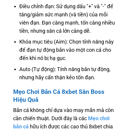
Điều chỉnh đạn: Sử dụng dấu "+" và "-" để
tăng/giảm sức mạnh (và tiền) của mỗi
viên đạn. Đạn càng mạnh, tốn càng nhiều
tiền, nhưng săn cá lớn càng dễ.
Khóa mục tiêu (Aim): Chọn tính năng này
để đạn tự động bắn vào một con cá cho
đến khi nó bị hạ gục.
Auto (Tự động): Tính năng bắn tự động,
nhưng hãy cẩn thận kẻo tốn đạn.
Mẹo Chơi Bắn Cá 8xbet Săn Boss
Hiệu Quả
Bắn cá không chỉ dựa vào may mắn mà còn
cần chiến thuật. Dưới đây là các
Mẹo chơi
bắn cá
hữu ích được các cao thủ 8xbet chia