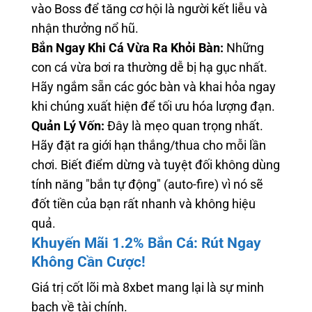
vào Boss để tăng cơ hội là người kết liễu và
nhận thưởng nổ hũ.
Bắn Ngay Khi Cá Vừa Ra Khỏi Bàn:
Những
con cá vừa bơi ra thường dễ bị hạ gục nhất.
Hãy ngắm sẵn các góc bàn và khai hỏa ngay
khi chúng xuất hiện để tối ưu hóa lượng đạn.
Quản Lý Vốn:
Đây là mẹo quan trọng nhất.
Hãy đặt ra giới hạn thắng/thua cho mỗi lần
chơi. Biết điểm dừng và tuyệt đối không dùng
tính năng "bắn tự động" (auto-fire) vì nó sẽ
đốt tiền của bạn rất nhanh và không hiệu
quả.
Khuyến Mãi 1.2% Bắn Cá: Rút Ngay
Không Cần Cược!
Giá trị cốt lõi mà 8xbet mang lại là sự minh
bạch về tài chính.