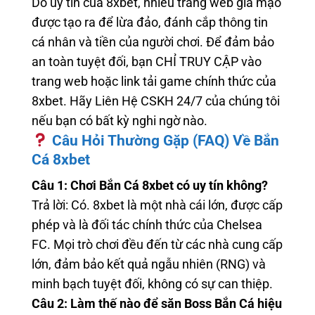
Do uy tín của 8xbet, nhiều trang web giả mạo
được tạo ra để lừa đảo, đánh cắp thông tin
cá nhân và tiền của người chơi. Để đảm bảo
an toàn tuyệt đối, bạn CHỈ TRUY CẬP vào
trang web hoặc link tải game chính thức của
8xbet. Hãy Liên Hệ CSKH 24/7 của chúng tôi
nếu bạn có bất kỳ nghi ngờ nào.
Câu Hỏi Thường Gặp (FAQ) Về Bắn
Cá 8xbet
Câu 1: Chơi Bắn Cá 8xbet có uy tín không?
Trả lời: Có. 8xbet là một nhà cái lớn, được cấp
phép và là đối tác chính thức của Chelsea
FC. Mọi trò chơi đều đến từ các nhà cung cấp
lớn, đảm bảo kết quả ngẫu nhiên (RNG) và
minh bạch tuyệt đối, không có sự can thiệp.
Câu 2: Làm thế nào để săn Boss Bắn Cá hiệu