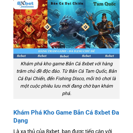
Khám phá kho game Bắn Cá 8xbet với hàng
trăm chủ đề độc đáo. Từ Bắn Cá Tam Quốc, Bắn
Cá Đại Chiến, đến Fishing Disco, mỗi trò chơi là
một cuộc phiêu lưu mới đang chờ bạn khám
phá.
Khám Phá Kho Game Bắn Cá 8xbet Đa
Dạng
Là xạ thủ của 8xbet, bạn được tiếp cận với