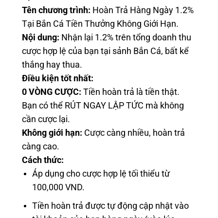
Tên chương trình:
Hoàn Trả Hàng Ngày 1.2%
Tại Bắn Cá Tiền Thưởng Không Giới Hạn.
Nội dung:
Nhận lại 1.2% trên tổng doanh thu
cược hợp lệ của bạn tại sảnh Bắn Cá, bất kể
thắng hay thua.
Điều kiện tốt nhất:
0 VÒNG CƯỢC:
Tiền hoàn trả là tiền thật.
Bạn có thể RÚT NGAY LẬP TỨC mà không
cần cược lại.
Không giới hạn:
Cược càng nhiều, hoàn trả
càng cao.
Cách thức:
Áp dụng cho cược hợp lệ tối thiểu từ
100,000 VND.
Tiền hoàn trả được tự động cập nhật vào