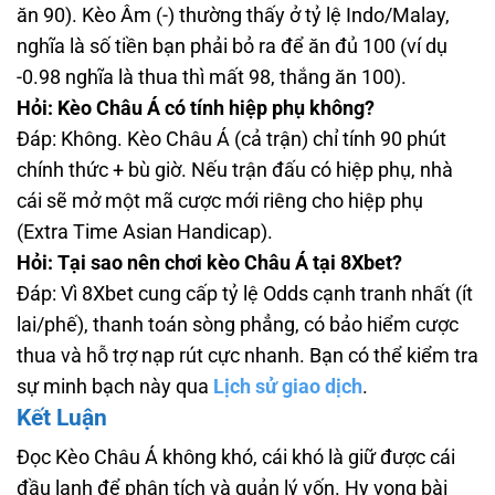
ăn 90). Kèo Âm (-) thường thấy ở tỷ lệ Indo/Malay,
nghĩa là số tiền bạn phải bỏ ra để ăn đủ 100 (ví dụ
-0.98 nghĩa là thua thì mất 98, thắng ăn 100).
Hỏi: Kèo Châu Á có tính hiệp phụ không?
Đáp: Không. Kèo Châu Á (cả trận) chỉ tính 90 phút
chính thức + bù giờ. Nếu trận đấu có hiệp phụ, nhà
cái sẽ mở một mã cược mới riêng cho hiệp phụ
(Extra Time Asian Handicap).
Hỏi: Tại sao nên chơi kèo Châu Á tại 8Xbet?
Đáp: Vì 8Xbet cung cấp tỷ lệ Odds cạnh tranh nhất (ít
lai/phế), thanh toán sòng phẳng, có bảo hiểm cược
thua và hỗ trợ nạp rút cực nhanh. Bạn có thể kiểm tra
sự minh bạch này qua
Lịch sử giao dịch
.
Kết Luận
Đọc Kèo Châu Á không khó, cái khó là giữ được cái
đầu lạnh để phân tích và quản lý vốn. Hy vọng bài