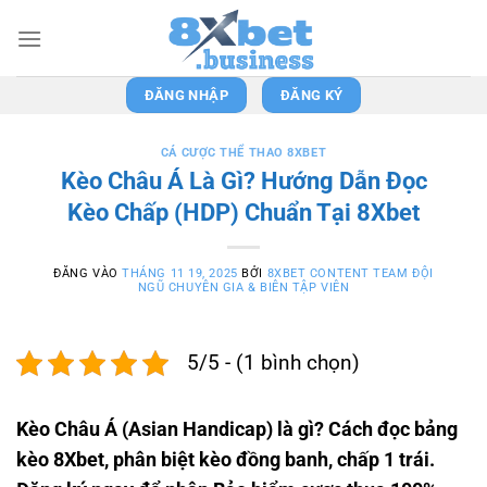
Bỏ
qua
nội
dung
ĐĂNG NHẬP
ĐĂNG KÝ
CÁ CƯỢC THỂ THAO 8XBET
Kèo Châu Á Là Gì? Hướng Dẫn Đọc
Kèo Chấp (HDP) Chuẩn Tại 8Xbet
ĐĂNG VÀO
THÁNG 11 19, 2025
BỞI
8XBET CONTENT TEAM ĐỘI
NGŨ CHUYÊN GIA & BIÊN TẬP VIÊN
5/5 - (1 bình chọn)
Kèo Châu Á (Asian Handicap) là gì? Cách đọc bảng
kèo 8Xbet, phân biệt kèo đồng banh, chấp 1 trái.