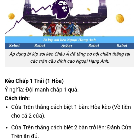
Áp dụng bí kíp soi kèo Châu Á để tăng cơ hội chiến thắng tại
các trận cầu đỉnh cao Ngoại Hạng Anh.
Kèo Chấp 1 Trái (1 Hòa)
Ý nghĩa: Đội mạnh chấp 1 quả.
Cách tính:
Cửa Trên thắng cách biệt 1 bàn: Hòa kèo (Về tiền
cho cả 2 cửa).
Cửa Trên thắng cách biệt 2 bàn trở lên: Đánh Cửa
Trên ăn đủ.