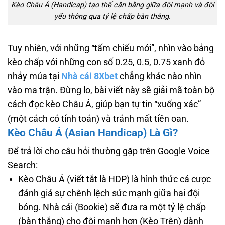
Kèo Châu Á (Handicap) tạo thế cân bằng giữa đội mạnh và đội
yếu thông qua tỷ lệ chấp bàn thắng.
Tuy nhiên, với những “tấm chiếu mới”, nhìn vào bảng
kèo chấp với những con số 0.25, 0.5, 0.75 xanh đỏ
nhảy múa tại
Nhà cái 8Xbet
chẳng khác nào nhìn
vào ma trận. Đừng lo, bài viết này sẽ giải mã toàn bộ
cách đọc kèo Châu Á, giúp bạn tự tin “xuống xác”
(một cách có tính toán) và tránh mất tiền oan.
Kèo Châu Á (Asian Handicap) Là Gì?
Để trả lời cho câu hỏi thường gặp trên Google Voice
Search:
Kèo Châu Á (viết tắt là HDP) là hình thức cá cược
đánh giá sự chênh lệch sức mạnh giữa hai đội
bóng. Nhà cái (Bookie) sẽ đưa ra một tỷ lệ chấp
(bàn thắng) cho đội mạnh hơn (Kèo Trên) dành