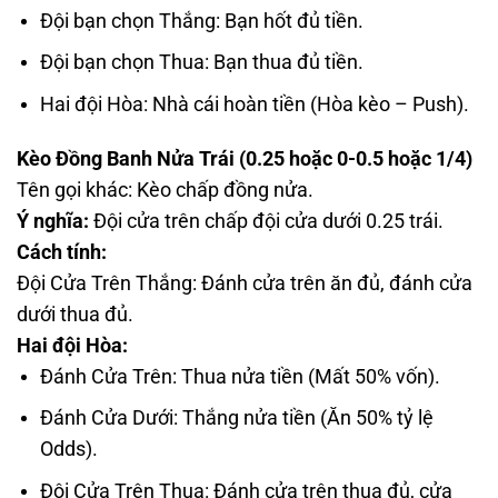
Đội bạn chọn Thắng: Bạn hốt đủ tiền.
Đội bạn chọn Thua: Bạn thua đủ tiền.
Hai đội Hòa: Nhà cái hoàn tiền (Hòa kèo – Push).
Kèo Đồng Banh Nửa Trái (0.25 hoặc 0-0.5 hoặc 1/4)
Tên gọi khác: Kèo chấp đồng nửa.
Ý nghĩa:
Đội cửa trên chấp đội cửa dưới 0.25 trái.
Cách tính:
Đội Cửa Trên Thắng: Đánh cửa trên ăn đủ, đánh cửa
dưới thua đủ.
Hai đội Hòa:
Đánh Cửa Trên: Thua nửa tiền (Mất 50% vốn).
Đánh Cửa Dưới: Thắng nửa tiền (Ăn 50% tỷ lệ
Odds).
Đội Cửa Trên Thua: Đánh cửa trên thua đủ, cửa