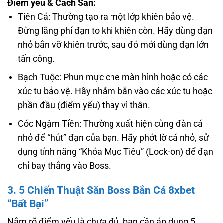
Điểm yếu & Cách Săn:
Tiên Cá: Thường tạo ra một lớp khiên bảo vệ.
Đừng lãng phí đạn to khi khiên còn. Hãy dùng đạn
nhỏ bắn vỡ khiên trước, sau đó mới dùng đạn lớn
tấn công.
Bạch Tuộc: Phun mực che màn hình hoặc có các
xúc tu bảo vệ. Hãy nhắm bắn vào các xúc tu hoặc
phần đầu (điểm yếu) thay vì thân.
Cóc Ngậm Tiền: Thường xuất hiện cùng đàn cá
nhỏ để “hút” đạn của bạn. Hãy phớt lờ cá nhỏ, sử
dụng tính năng “Khóa Mục Tiêu” (Lock-on) để đạn
chỉ bay thẳng vào Boss.
3. 5 Chiến Thuật Săn Boss Bắn Cá 8xbet
“Bất Bại”
Nắm rõ điểm yếu là chưa đủ, bạn cần áp dụng 5