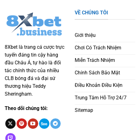
VỀ CHÚNG TÔI
Giới thiệu
8Xbet là trang cá cược trực
Chơi Có Trách Nhiệm
tuyến đáng tin cậy hàng
Miễn Trách Nhiệm
đầu Châu Á, tự hào là đối
tác chính thức của nhiều
Chính Sách Bảo Mật
CLB bóng đá và đại sứ
Điều Khoản Điều Kiện
thương hiệu Teddy
Sheringham.
Trung Tâm Hỗ Trợ 24/7
Theo dõi chúng tôi:
Sitemap