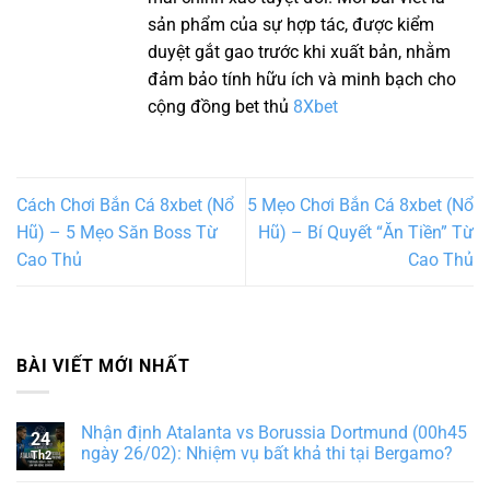
sản phẩm của sự hợp tác, được kiểm
duyệt gắt gao trước khi xuất bản, nhằm
đảm bảo tính hữu ích và minh bạch cho
cộng đồng bet thủ
8Xbet
Cách Chơi Bắn Cá 8xbet (Nổ
5 Mẹo Chơi Bắn Cá 8xbet (Nổ
Hũ) – 5 Mẹo Săn Boss Từ
Hũ) – Bí Quyết “Ăn Tiền” Từ
Cao Thủ
Cao Thủ
BÀI VIẾT MỚI NHẤT
Nhận định Atalanta vs Borussia Dortmund (00h45
24
ngày 26/02): Nhiệm vụ bất khả thi tại Bergamo?
Th2