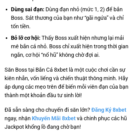
Dùng sai đạn:
Dùng đạn nhỏ (mức 1, 2) để bắn
Boss. Sát thương của bạn như “gãi ngứa” và chỉ
tốn tiền.
Bỏ lỡ cơ hội:
Thấy Boss xuất hiện nhưng lại mải
mê bắn cá nhỏ. Boss chỉ xuất hiện trong thời gian
ngắn, cơ hội “nổ hũ” không chờ đợi ai.
Săn Boss tại Bắn Cá 8xbet là một cuộc chơi cần sự
kiên nhẫn, vốn liếng và chiến thuật thông minh. Hãy
áp dụng các mẹo trên để biến mỗi viên đạn của bạn
thành một khoản đầu tư sinh lời!
Đã sẵn sàng cho chuyến đi săn lớn?
Đăng Ký 8xbet
ngay, nhận
Khuyến Mãi 8xbet
và chinh phục các hũ
Jackpot khổng lồ đang chờ bạn!