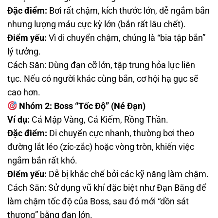
Đặc điểm:
Bơi rất chậm, kích thước lớn, dễ ngắm bắn
nhưng lượng máu cực kỳ lớn (bắn rất lâu chết).
Điểm yếu:
Vì di chuyển chậm, chúng là “bia tập bắn”
lý tưởng.
Cách Săn: Dùng đạn cỡ lớn, tập trung hỏa lực liên
tục. Nếu có người khác cùng bắn, cơ hội hạ gục sẽ
cao hơn.
Nhóm 2: Boss “Tốc Độ” (Né Đạn)
Ví dụ:
Cá Mập Vàng, Cá Kiếm, Rồng Thần.
Đặc điểm:
Di chuyển cực nhanh, thường bơi theo
đường lắt léo (zíc-zắc) hoặc vòng tròn, khiến việc
ngắm bắn rất khó.
Điểm yếu:
Dễ bị khắc chế bởi các kỹ năng làm chậm.
Cách Săn: Sử dụng vũ khí đặc biệt như Đạn Băng để
làm chậm tốc độ của Boss, sau đó mới “dồn sát
thương” bằng đạn lớn.