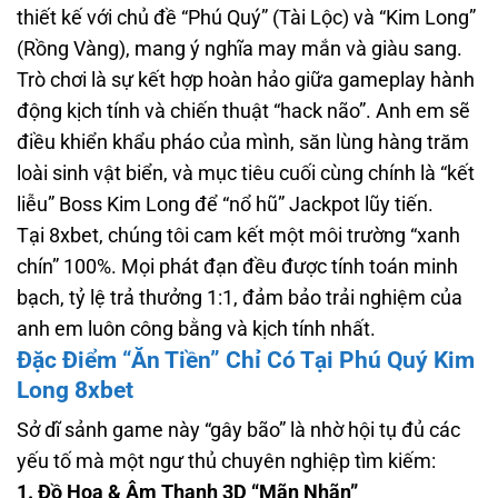
thiết kế với chủ đề “Phú Quý” (Tài Lộc) và “Kim Long”
(Rồng Vàng), mang ý nghĩa may mắn và giàu sang.
Trò chơi là sự kết hợp hoàn hảo giữa gameplay hành
động kịch tính và chiến thuật “hack não”. Anh em sẽ
điều khiển khẩu pháo của mình, săn lùng hàng trăm
loài sinh vật biển, và mục tiêu cuối cùng chính là “kết
liễu” Boss Kim Long để “nổ hũ” Jackpot lũy tiến.
Tại 8xbet, chúng tôi cam kết một môi trường “xanh
chín” 100%. Mọi phát đạn đều được tính toán minh
bạch, tỷ lệ trả thưởng 1:1, đảm bảo trải nghiệm của
anh em luôn công bằng và kịch tính nhất.
Đặc Điểm “Ăn Tiền” Chỉ Có Tại Phú Quý Kim
Long 8xbet
Sở dĩ sảnh game này “gây bão” là nhờ hội tụ đủ các
yếu tố mà một ngư thủ chuyên nghiệp tìm kiếm:
1. Đồ Họa & Âm Thanh 3D “Mãn Nhãn”