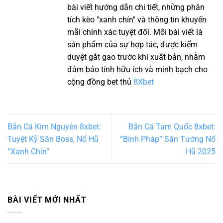
bài viết hướng dẫn chi tiết, những phân
tích kèo "xanh chín" và thông tin khuyến
mãi chính xác tuyệt đối. Mỗi bài viết là
sản phẩm của sự hợp tác, được kiểm
duyệt gắt gao trước khi xuất bản, nhằm
đảm bảo tính hữu ích và minh bạch cho
cộng đồng bet thủ
8Xbet
Bắn Cá Kim Nguyên 8xbet:
Bắn Cá Tam Quốc 8xbet:
Tuyệt Kỹ Săn Boss, Nổ Hũ
“Binh Pháp” Săn Tướng Nổ
“Xanh Chín”
Hũ 2025
BÀI VIẾT MỚI NHẤT