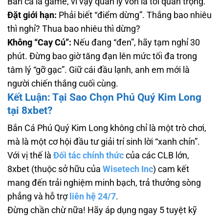
Bắn cá là game, vì vậy quản lý vốn là tối quan trọng.
Đặt giới hạn:
Phải biết “điểm dừng”. Thắng bao nhiêu
thì nghỉ? Thua bao nhiêu thì dừng?
Không “Cay Cú”:
Nếu đang “đen”, hãy tạm nghỉ 30
phút. Đừng bao giờ tăng đạn lên mức tối đa trong
tâm lý “gỡ gạc”. Giữ cái đầu lạnh, anh em mới là
người chiến thắng cuối cùng.
Kết Luận: Tại Sao Chọn Phú Quý Kim Long
tại 8xbet?
Bắn Cá Phú Quý Kim Long không chỉ là một trò chơi,
mà là một cơ hội đầu tư giải trí sinh lời “xanh chín”.
Với vị thế là
Đối tác chính thức
của các CLB lớn,
8xbet (thuộc sở hữu của
Wisetech Inc
) cam kết
mang đến trải nghiệm minh bạch, trả thưởng sòng
phẳng và hỗ trợ
liên hệ 24/7
.
Đừng chần chừ nữa! Hãy áp dụng ngay 5 tuyệt kỹ