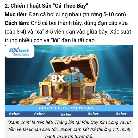
2. Chiến Thuật Săn “Cá Theo Bầy”
Mục tiêu:
Đàn cá bơi cùng nhau (thường 5-10 con).
Cách làm:
Chờ cá bơi thành bầy, dùng đạn cấp vừa
(cấp 3-4) và “xả” 3-5 viên đạn vào giữa bầy. Xác suất
trúng nhiều con và “lời” đạn là rất cao.
“Xanh chín” là trên hết! Thắng lớn tại Phú Quý Kim Long và rút
tiền về tài khoản siêu tốc. 8xbet cam kết trả thưởng 1:1, minh
bạch và uy tín tuyệt đối.