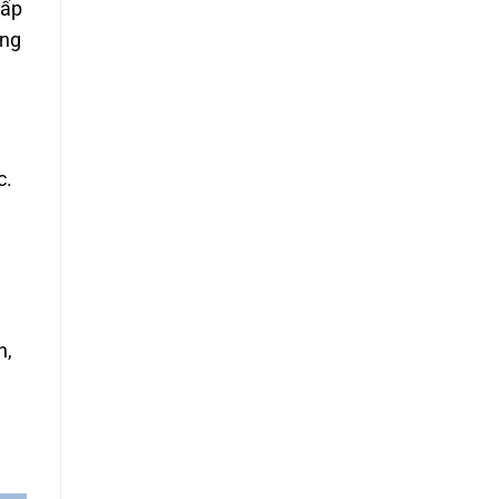
hấp
ụng
c.
n,