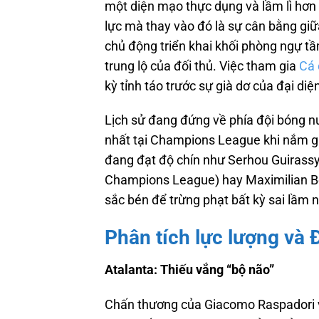
một diện mạo thực dụng và lầm lì hơn
lực mà thay vào đó là sự cân bằng giữ
chủ động triển khai khối phòng ngự tầ
trung lộ của đối thủ. Việc tham gia
Cá 
kỳ tỉnh táo trước sự già dơ của đại di
Lịch sử đang đứng về phía đội bóng nư
nhất tại Champions League khi nắm giữ
đang đạt độ chín như Serhou Guirassy 
Champions League) hay Maximilian Be
sắc bén để trừng phạt bất kỳ sai lầm n
Phân tích lực lượng và 
Atalanta: Thiếu vắng “bộ não”
Chấn thương của Giacomo Raspadori và