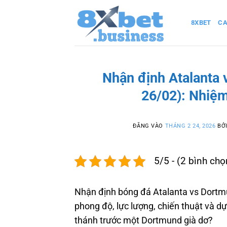
Bỏ
qua
8XBET
CA
nội
dung
Nhận định Atalanta
26/02): Nhiệm
ĐĂNG VÀO
THÁNG 2 24, 2026
BỞ
5/5 - (2 bình chọ
Nhận định bóng đá Atalanta vs Dortmun
phong độ, lực lượng, chiến thuật và d
thánh trước một Dortmund già dơ?