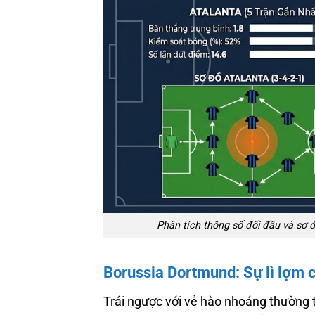
Phân tích thông số đối đầu và sơ 
Borussia Dortmund: Sự lì lợm 
Trái ngược với vẻ hào nhoáng thường