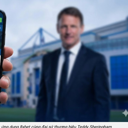
n ứng dụng 8xbet cùng đại sứ thương hiệu Teddy Sheringham