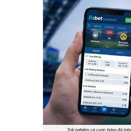
Trải nghiệm cá cược bóng đá trê