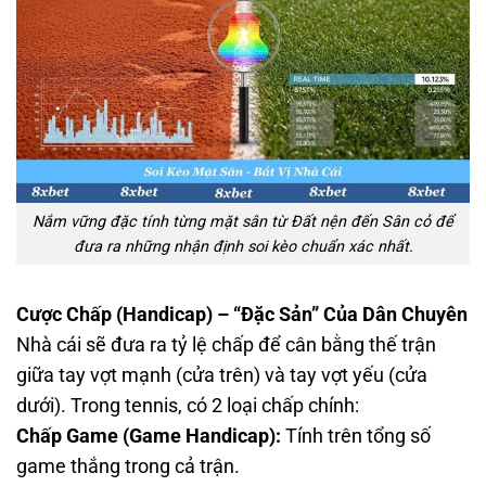
Nắm vững đặc tính từng mặt sân từ Đất nện đến Sân cỏ để
đưa ra những nhận định soi kèo chuẩn xác nhất.
Cược Chấp (Handicap) – “Đặc Sản” Của Dân Chuyên
Nhà cái sẽ đưa ra tỷ lệ chấp để cân bằng thế trận
giữa tay vợt mạnh (cửa trên) và tay vợt yếu (cửa
dưới). Trong tennis, có 2 loại chấp chính:
Chấp Game (Game Handicap):
Tính trên tổng số
game thắng trong cả trận.