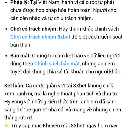
Pháp lý:
Tại Việt Nam, hành vi cá cược tự phát
chưa được hợp pháp hóa hoàn toàn. Người chơi
cần cân nhắc và tự chịu trách nhiệm.
Chơi có trách nhiệm:
Hãy tham khảo chính sách
Chơi có trách nhiệm 8xbet
để biết cách kiểm soát
bản thân.
Bảo mật:
Chúng tôi cam kết bảo vệ dữ liệu người
dùng theo
Chính sách bảo mật
, nhưng anh em
tuyệt đối không chia sẻ tài khoản cho người khác.
Kết luận:
Cá cược quần vợt tại 8Xbet không chỉ là
xem banh nỉ, mà là nghệ thuật phân tích và đầu tư.
Hy vọng với những kiến thức trên, anh em đã sẵn
sàng để “bẻ game” nhà cái và mang về những chiến
thắng rực rỡ.
Truy cập mục Khuyến mãi 8Xbet ngay hôm nay