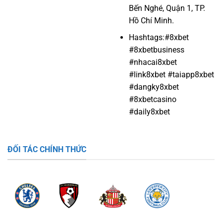
Bến Nghé, Quận 1, TP.
Hồ Chí Minh.
Hashtags:#8xbet
#8xbetbusiness
#nhacai8xbet
#link8xbet #taiapp8xbet
#dangky8xbet
#8xbetcasino
#daily8xbet
ĐỐI TÁC CHÍNH THỨC