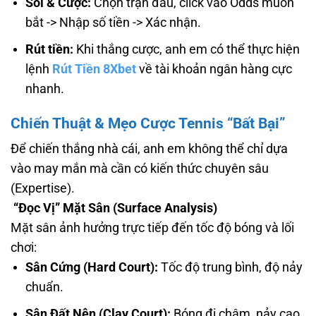
Soi & Cược:
Chọn trận đấu, click vào Odds muốn
bắt -> Nhập số tiền -> Xác nhận.
Rút tiền:
Khi thắng cược, anh em có thể thực hiện
lệnh
Rút Tiền 8Xbet
về tài khoản ngân hàng cực
nhanh.
Chiến Thuật & Mẹo Cược Tennis “Bất Bại”
Để chiến thắng nhà cái, anh em không thể chỉ dựa
vào may mắn mà cần có kiến thức chuyên sâu
(Expertise).
“Đọc Vị” Mặt Sân (Surface Analysis)
Mặt sân ảnh hưởng trực tiếp đến tốc độ bóng và lối
chơi:
Sân Cứng (Hard Court):
Tốc độ trung bình, độ nảy
chuẩn.
Sân Đất Nện (Clay Court):
Bóng đi chậm, nảy cao.