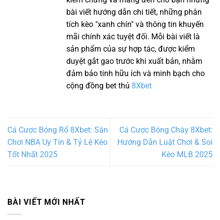
bài viết hướng dẫn chi tiết, những phân
tích kèo "xanh chín" và thông tin khuyến
mãi chính xác tuyệt đối. Mỗi bài viết là
sản phẩm của sự hợp tác, được kiểm
duyệt gắt gao trước khi xuất bản, nhằm
đảm bảo tính hữu ích và minh bạch cho
cộng đồng bet thủ
8Xbet
Cá Cược Bóng Rổ 8Xbet: Sân
Cá Cược Bóng Chày 8Xbet:
Chơi NBA Uy Tín & Tỷ Lệ Kèo
Hướng Dẫn Luật Chơi & Soi
Tốt Nhất 2025
Kèo MLB 2025
BÀI VIẾT MỚI NHẤT