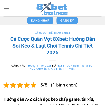
Bỏ
qua
nội
dung
ĐĂNG NHẬP
ĐĂNG KÝ
CÁ CƯỢC THỂ THAO 8XBET
Cá Cược Quần Vợt 8Xbet: Hướng Dẫn
Soi Kèo & Luật Chơi Tennis Chi Tiết
2025
ĐĂNG VÀO
THÁNG 11 19, 2025
BỞI
8XBET CONTENT TEAM ĐỘI
NGŨ CHUYÊN GIA & BIÊN TẬP VIÊN
5/5 - (1 bình chọn)
Hướng dẫn A-Z cách đọc kèo chấp game, tài xỉu,