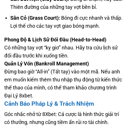
Thiên đường của những tay vợt bền bỉ.
Sân Cỏ (Grass Court):
Bóng đi cực nhanh và thấp.
Lợi thế cho các tay vợt giao bóng mạnh.
Phong Độ & Lịch Sử Đối Đầu (Head-to-Head)
Có những tay vợt “kỵ giơ” nhau. Hãy tra cứu lịch sử
đối đầu trước khi xuống tiền.
Quản Lý Vốn (Bankroll Management)
Đừng bao giờ “All-in” (Tất tay) vào một mã. Nếu anh
em muốn kiếm thêm thu nhập thụ động từ kiến thức
thể thao của mình, có thể tham khảo chương trình
Đại Lý 8xbet.
Cảnh Báo Pháp Lý & Trách Nhiệm
Góc nhắc nhở từ 8Xbet: Cá cược là hình thức giải trí
có thưởng, nhưng cũng tiềm ẩn rủi ro tài chính.