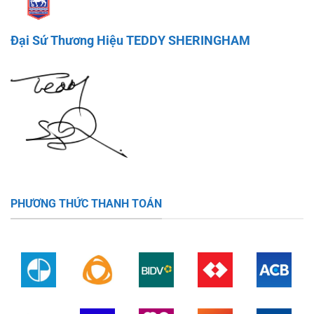
Đại Sứ Thương Hiệu TEDDY SHERINGHAM
PHƯƠNG THỨC THANH TOÁN