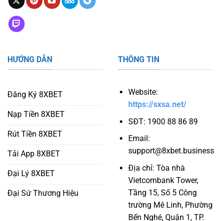
HƯỚNG DẪN
THÔNG TIN
Website:
Đăng Ký 8XBET
https://sxsa.net/
Nạp Tiền 8XBET
SĐT: 1900 88 86 89
Rút Tiền 8XBET
Email:
support@8xbet.business
Tải App 8XBET
Địa chỉ: Tòa nhà
Đại Lý 8XBET
Vietcombank Tower,
Tầng 15, Số 5 Công
Đại Sứ Thương Hiệu
trường Mê Linh, Phường
Bến Nghé, Quận 1, TP.