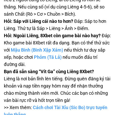
thắng. Nếu cùng số (ví dụ cùng Liêng 4-5-6), sẽ so
sánh Chất (Rô > Cơ > Chuồn > Bích).
Hỏi: Sáp với Liêng cái nào to hơn?
Đáp: Sáp to hơn
Liêng. Thứ tự là Sáp > Liêng > Ảnh > Điểm.
Hỏi: Ngoài Liêng, 8Xbet còn game bài nào hay?
Đáp:
Kho game bài 8Xbet rất đa dạng. Bạn có thể thử sức
với
Mậu Binh (Binh Xập Xám)
nếu thích tư duy sắp
xếp, hoặc chơi
Phỏm (Tá Lả)
nếu muốn đấu trí
đường dài.
Bạn đã sẵn sàng “Vít Ga” cùng Liêng 8Xbet?
Liêng là nơi bản lĩnh lên tiếng. Đừng quên đăng ký tài
khoản và nạp tiền ngay hôm nay để nhận thưởng
chào mừng thành viên mới. Chúc các bạn có những
ván bài rực rỡ và hốt trọn tiền gà!
>> Xem thêm:
Cách chơi Tài Xỉu (Sic Bo) trực tuyến
luôn thắng