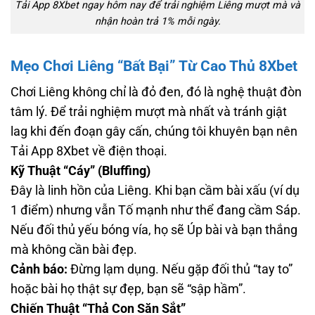
Tải App 8Xbet ngay hôm nay để trải nghiệm Liêng mượt mà và
nhận hoàn trả 1% mỗi ngày.
Mẹo Chơi Liêng “Bất Bại” Từ Cao Thủ 8Xbet
Chơi Liêng không chỉ là đỏ đen, đó là nghệ thuật đòn
tâm lý. Để trải nghiệm mượt mà nhất và tránh giật
lag khi đến đoạn gây cấn, chúng tôi khuyên bạn nên
Tải App 8Xbet về điện thoại.
Kỹ Thuật “Cáy” (Bluffing)
Đây là linh hồn của Liêng. Khi bạn cầm bài xấu (ví dụ
1 điểm) nhưng vẫn Tố mạnh như thể đang cầm Sáp.
Nếu đối thủ yếu bóng vía, họ sẽ Úp bài và bạn thắng
mà không cần bài đẹp.
Cảnh báo:
Đừng lạm dụng. Nếu gặp đối thủ “tay to”
hoặc bài họ thật sự đẹp, bạn sẽ “sập hầm”.
Chiến Thuật “Thả Con Săn Sắt”