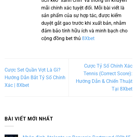
tích kèo "xanh chín" và thông tin khuyến
mãi chính xác tuyệt đối. Mỗi bài viết là
sản phẩm của sự hợp tác, được kiểm
duyệt gắt gao trước khi xuất bản, nhằm
đảm bảo tính hữu ích và minh bạch cho
cộng đồng bet thủ
8Xbet
Cược Tỷ Số Chính Xác
Cược Set Quần Vợt Là Gì?
Tennis (Correct Score):
Hướng Dẫn Bắt Tỷ Số Chính
Hướng Dẫn & Chiến Thuật
Xác | 8Xbet
Tại 8Xbet
BÀI VIẾT MỚI NHẤT