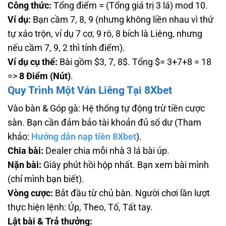
Công thức:
Tổng điểm = (Tổng giá trị 3 lá) mod 10.
Ví dụ:
Bạn cầm 7, 8, 9 (nhưng không liền nhau vì thứ
tự xáo trộn, ví dụ 7 cơ, 9 rô, 8 bích là Liêng, nhưng
nếu cầm 7, 9, 2 thì tính điểm).
Ví dụ cụ thể:
Bài gồm $3, 7, 8$. Tổng $= 3+7+8 = 18
=>
8 Điểm (Nút)
.
Quy Trình Một Ván Liêng Tại 8Xbet
Vào bàn & Góp gà: Hệ thống tự động trừ tiền cược
sàn. Bạn cần đảm bảo tài khoản đủ số dư (Tham
khảo:
Hướng dẫn nạp tiền 8Xbet
).
Chia bài:
Dealer chia mỗi nhà 3 lá bài úp.
Nặn bài:
Giây phút hồi hộp nhất. Bạn xem bài mình
(chỉ mình bạn biết).
Vòng cược:
Bắt đầu từ chủ bàn. Người chơi lần lượt
thực hiện lệnh: Úp, Theo, Tố, Tất tay.
Lật bài & Trả thưởng: