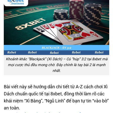
Khoảnh khắc “Blackjack” (Xì Dách) – Cú “húp” 3:2 tại 8xbet mà
mọi cược thủ đều mong chờ. Đây chính là tay bài 2 lá mạnh
nhất.
Bài viết này sẽ hướng dẫn chi tiết từ A-Z cách chơi Xì
Dách chuẩn quốc tế tại 8xbet, đồng thời làm rõ các
khái niệm “Xì Bàng”, “Ngũ Linh” để bạn tự tin “vào bờ”
an toàn.