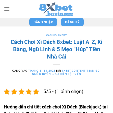
Bỏ
qua
nội
dung
ĐĂNG NHẬP
ĐĂNG KÝ
CASINO 8XBET
Cách Chơi Xì Dách 8xbet: Luật A-Z, Xì
Bàng, Ngũ Linh & 5 Mẹo “Húp” Tiền
Nhà Cái
ĐĂNG VÀO
THÁNG 11 13, 2025
BỞI
8XBET CONTENT TEAM ĐỘI
NGŨ CHUYÊN GIA & BIÊN TẬP VIÊN
5/5 - (1 bình chọn)
Hướng dẫn chi tiết cách chơi Xì Dách (Blackjack) tại