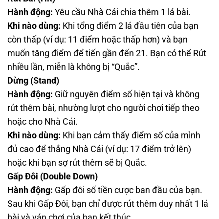
Hành động:
Yêu cầu Nhà Cái chia thêm 1 lá bài.
Khi nào dùng:
Khi tổng điểm 2 lá đầu tiên của bạn
còn thấp (ví dụ: 11 điểm hoặc thấp hơn) và bạn
muốn tăng điểm để tiến gần đến 21. Bạn có thể Rút
nhiều lần, miễn là không bị “Quắc”.
Dừng (Stand)
Hành động:
Giữ nguyên điểm số hiện tại và không
rút thêm bài, nhường lượt cho người chơi tiếp theo
hoặc cho Nhà Cái.
Khi nào dùng:
Khi bạn cảm thấy điểm số của mình
đủ cao để thắng Nhà Cái (ví dụ: 17 điểm trở lên)
hoặc khi bạn sợ rút thêm sẽ bị Quắc.
Gấp Đôi (Double Down)
Hành động:
Gấp đôi số tiền cược ban đầu của bạn.
Sau khi Gấp Đôi, bạn chỉ được rút thêm duy nhất 1 lá
bài và ván chơi của bạn kết thúc.