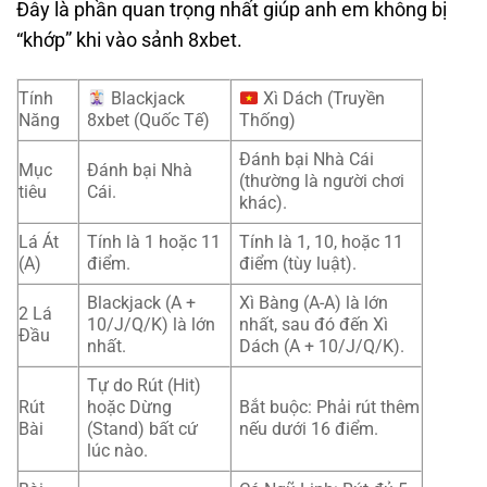
Đây là phần quan trọng nhất giúp anh em không bị
“khớp” khi vào sảnh 8xbet.
Tính
Blackjack
Xì Dách (Truyền
Năng
8xbet (Quốc Tế)
Thống)
Đánh bại Nhà Cái
Mục
Đánh bại Nhà
(thường là người chơi
tiêu
Cái.
khác).
Lá Át
Tính là 1 hoặc 11
Tính là 1, 10, hoặc 11
(A)
điểm.
điểm (tùy luật).
Blackjack (A +
Xì Bàng (A-A) là lớn
2 Lá
10/J/Q/K) là lớn
nhất, sau đó đến Xì
Đầu
nhất.
Dách (A + 10/J/Q/K).
Tự do Rút (Hit)
Rút
hoặc Dừng
Bắt buộc: Phải rút thêm
Bài
(Stand) bất cứ
nếu dưới 16 điểm.
lúc nào.