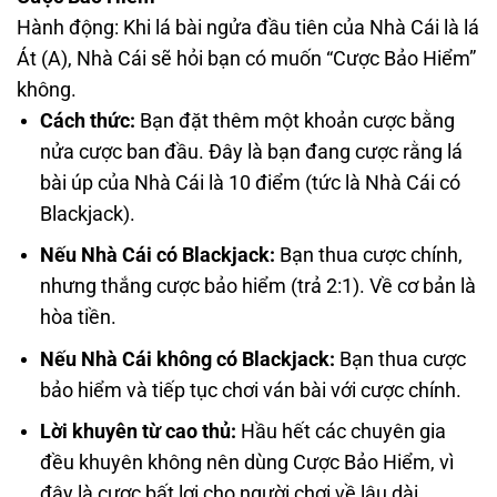
Hành động: Khi lá bài ngửa đầu tiên của Nhà Cái là lá
Át (A), Nhà Cái sẽ hỏi bạn có muốn “Cược Bảo Hiểm”
không.
Cách thức:
Bạn đặt thêm một khoản cược bằng
nửa cược ban đầu. Đây là bạn đang cược rằng lá
bài úp của Nhà Cái là 10 điểm (tức là Nhà Cái có
Blackjack).
Nếu Nhà Cái có Blackjack:
Bạn thua cược chính,
nhưng thắng cược bảo hiểm (trả 2:1). Về cơ bản là
hòa tiền.
Nếu Nhà Cái không có Blackjack:
Bạn thua cược
bảo hiểm và tiếp tục chơi ván bài với cược chính.
Lời khuyên từ cao thủ:
Hầu hết các chuyên gia
đều khuyên không nên dùng Cược Bảo Hiểm, vì
đây là cược bất lợi cho người chơi về lâu dài.