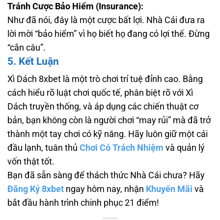
Tránh Cược Bảo Hiểm (Insurance):
Như đã nói, đây là một cược bất lợi. Nhà Cái đưa ra
lời mời “bảo hiểm” vì họ biết họ đang có lợi thế. Đừng
“cắn câu”.
5. Kết Luận
Xì Dách 8xbet là một trò chơi trí tuệ đỉnh cao. Bằng
cách hiểu rõ luật chơi quốc tế, phân biệt rõ với Xì
Dách truyền thống, và áp dụng các chiến thuật cơ
bản, bạn không còn là người chơi “may rủi” mà đã trở
thành một tay chơi có kỹ năng. Hãy luôn giữ một cái
đầu lạnh, tuân thủ
Chơi Có Trách Nhiệm
và quản lý
vốn thật tốt.
Bạn đã sẵn sàng để thách thức Nhà Cái chưa? Hãy
Đăng Ký 8xbet
ngay hôm nay, nhận
Khuyến Mãi
và
bắt đầu hành trình chinh phục 21 điểm!