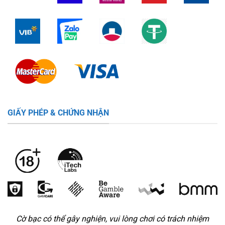
GIẤY PHÉP & CHỨNG NHẬN
Cờ bạc có thể gây nghiện, vui lòng chơi có trách nhiệm