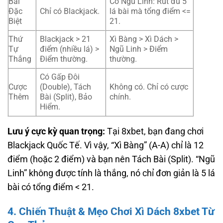
Bài
Có Ngũ Linh: Rút đủ 5
Đặc
Chỉ có Blackjack.
lá bài mà tổng điểm <=
Biệt
21.
Thứ
Blackjack > 21
Xì Bàng > Xì Dách >
Tự
điểm (nhiều lá) >
Ngũ Linh > Điểm
Thắng
Điểm thường.
thường.
Có Gấp Đôi
Cược
(Double), Tách
Không có. Chỉ có cược
Thêm
Bài (Split), Bảo
chính.
Hiểm.
Lưu ý cực kỳ quan trọng:
Tại 8xbet, bạn đang chơi
Blackjack Quốc Tế. Vì vậy, “Xì Bàng” (A-A) chỉ là 12
điểm (hoặc 2 điểm) và bạn nên Tách Bài (Split). “Ngũ
Linh” không được tính là thắng, nó chỉ đơn giản là 5 lá
bài có tổng điểm < 21.
4. Chiến Thuật & Mẹo Chơi Xì Dách 8xbet Từ