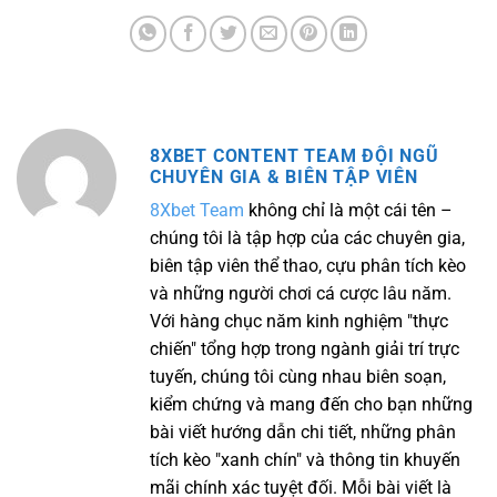
8XBET CONTENT TEAM ĐỘI NGŨ
CHUYÊN GIA & BIÊN TẬP VIÊN
8Xbet Team
không chỉ là một cái tên –
chúng tôi là tập hợp của các chuyên gia,
biên tập viên thể thao, cựu phân tích kèo
và những người chơi cá cược lâu năm.
Với hàng chục năm kinh nghiệm "thực
chiến" tổng hợp trong ngành giải trí trực
tuyến, chúng tôi cùng nhau biên soạn,
kiểm chứng và mang đến cho bạn những
bài viết hướng dẫn chi tiết, những phân
tích kèo "xanh chín" và thông tin khuyến
mãi chính xác tuyệt đối. Mỗi bài viết là