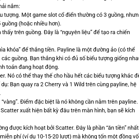
phải nắm:
ểu tượng. Một game slot cổ điển thường có 3 guồng, như
5 guồng (hoặc nhiều hơn).
thấy trên guồng. Đây là “nguyên liệu” để tạo ra chiến
hìa khóa” để thắng tiền. Payline là một đường ảo (có thể
a các guồng. Bạn thắng khi có đủ số biểu tượng giống nha
nh toán đang hoạt động.
er. Nó có thể thay thế cho hầu hết các biểu tượng khác đ
dụ: Bạn quay ra 2 Cherry và 1 Wild trên cùng payline, hệ
.
 “vàng”. Điểm đặc biệt là nó không cần nằm trên payline.
Scatter xuất hiện bất kỳ đâu trên màn hình, bạn sẽ kích
g được kích hoạt bởi Scatter. Đây là phần “ăn tiền” nhất
miễn phí (ví dụ 10-15-20 lượt) mà không tốn một đồng v