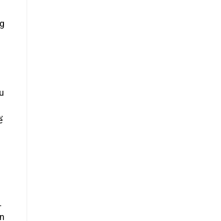
ng
u
ể
.
ốn