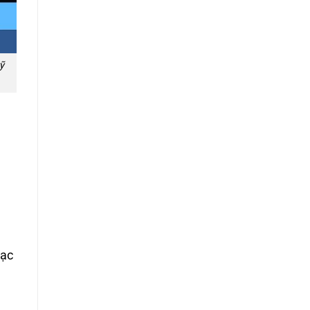
ỹ
bạc