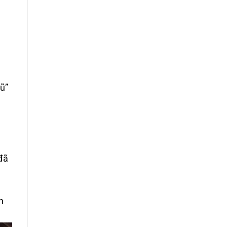
ũ”
đã
h