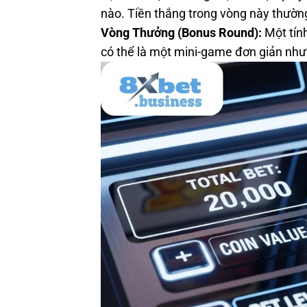
nào. Tiền thắng trong vòng này thường
Vòng Thưởng (Bonus Round):
Một tính
có thể là một mini-game đơn giản như 