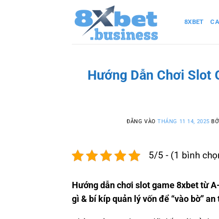
Bỏ
qua
8XBET
CA
nội
dung
Hướng Dẫn Chơi Slot 
ĐĂNG VÀO
THÁNG 11 14, 2025
BỞ
5/5 - (1 bình chọ
Hướng dẫn chơi slot game 8xbet từ A-Z
gì & bí kíp quản lý vốn để “vào bờ” an