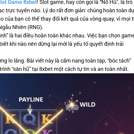
lot Game 8xbet
! Slot game, hay còn gọi là “Nổ Hũ”, là trò
bạc trực tuyến nào. Lý do rất đơn giản: chúng hoàn toàn d
 của bạn có thể thay đổi kết quả của vòng quay, vì mọi 
Ngẫu Nhiên (RNG).
 minh” là hai điều hoàn toàn khác nhau. Việc bạn chọn gam
biết khi nào nên dừng lại mới là yếu tố quyết định trải
ng lo lắng. Bài viết này là cẩm nang toàn tập, “bóc tách”
rình “săn hũ” tại 8xbet một cách tự tin và an toàn nhất.