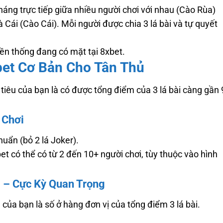
kháng trực tiếp giữa nhiều người chơi với nhau (Cào Rùa)
 Cái (Cào Cái). Mỗi người được chia 3 lá bài và tự quyết
yền thống đang có mặt tại 8xbet.
xbet Cơ Bản Cho Tân Thủ
 tiêu của bạn là có được tổng điểm của 3 lá bài càng gần 
 Chơi
huẩn (bỏ 2 lá Joker).
et có thể có từ 2 đến 10+ người chơi, tùy thuộc vào hình
) – Cực Kỳ Quan Trọng
của bạn là số ở hàng đơn vị của tổng điểm 3 lá bài.