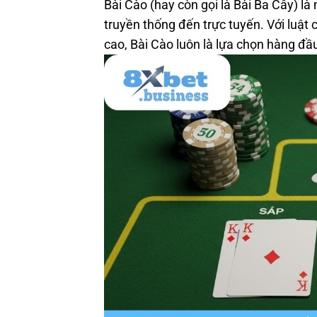
Bài Cào (hay còn gọi là Bài Ba Cây) là
truyền thống đến trực tuyến. Với luật 
cao, Bài Cào luôn là lựa chọn hàng đầu