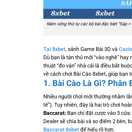
Nắm vững thứ tự các bộ bài đặc biệt “Sáp > L
Tại 8xbet
, sảnh Game Bài 3D và
Casin
Dù bạn là tân thủ mới “vào nghề” hay m
thuật “đo ván” nhà cái là điều bắt buộ
về cách chơi Bài Cào 8xbet, giúp bạn t
1. Bài Cào Là Gì? Phân 
Nhiều người chơi mới thường nhầm lẫn 
tế”). Tuy nhiên, đây là hai trò chơi ho
Baccarat:
Bạn chỉ đặt cược vào 3 cửa: 
Dealer sẽ chia bài và so điểm 2 bên, 
Baccarat 8xbet
để hiểu rõ hơn.