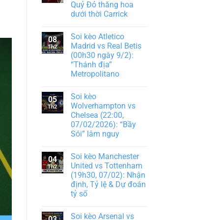
Quỷ Đỏ thăng hoa
dưới thời Carrick
Soi kèo Atletico
08
Madrid vs Real Betis
Th2
(00h30 ngày 9/2):
“Thánh địa”
Metropolitano
Soi kèo
05
Wolverhampton vs
Th2
Chelsea (22:00,
07/02/2026): “Bầy
Sói” lâm nguy
Soi kèo Manchester
04
United vs Tottenham
Th2
(19h30, 07/02): Nhận
định, Tỷ lệ & Dự đoán
tỷ số
Soi kèo Arsenal vs
03