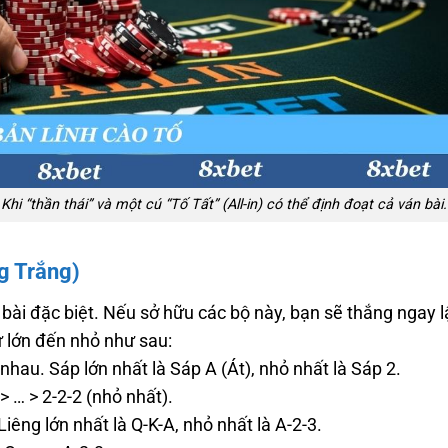
i “thần thái” và một cú “Tố Tất” (All-in) có thể định đoạt cả ván bài.
g Trắng)
ộ bài đặc biệt. Nếu sở hữu các bộ này, bạn sẽ thắng ngay 
ừ lớn đến nhỏ như sau:
nhau. Sáp lớn nhất là Sáp A (Át), nhỏ nhất là Sáp 2.
> … > 2-2-2 (nhỏ nhất).
 Liêng lớn nhất là Q-K-A, nhỏ nhất là A-2-3.