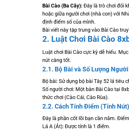
Bài Cào (Ba Cây):
Đây là trò chơi đối 
hoặc giữa người chơi (nhà con) với Nhà
định điểm số của mình.
Bài viết này tập trung vào Bài Cào tru
2. Luật Chơi Bài Cào 8
Luật chơi Bài Cào cực kỳ dễ hiểu. Mục
nút càng tốt.
2.1. Bộ Bài và Số Lượng Người
Bộ bài: Sử dụng bộ bài Tây 52 lá tiêu c
Số người chơi: Một bàn Bài Cào tại 8xb
thức chơi (Cào Cái, Cào Rùa).
2.2. Cách Tính Điểm (Tính Nút
Đây là phần cốt lõi bạn cần nắm. Điểm 
Lá A (Át): Được tính là 1 điểm.