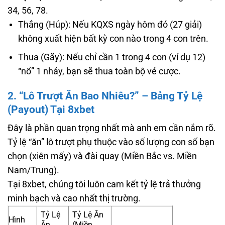
34, 56, 78.
Thắng (Húp): Nếu KQXS ngày hôm đó (27 giải)
không xuất hiện bất kỳ con nào trong 4 con trên.
Thua (Gãy): Nếu chỉ cần 1 trong 4 con (ví dụ 12)
“nổ” 1 nháy, bạn sẽ thua toàn bộ vé cược.
2. “Lô Trượt Ăn Bao Nhiêu?” – Bảng Tỷ Lệ
(Payout) Tại 8xbet
Đây là phần quan trọng nhất mà anh em cần nắm rõ.
Tỷ lệ “ăn” lô trượt phụ thuộc vào số lượng con số bạn
chọn (xiên mấy) và đài quay (Miền Bắc vs. Miền
Nam/Trung).
Tại 8xbet, chúng tôi luôn cam kết tỷ lệ trả thưởng
minh bạch và cao nhất thị trường.
Tỷ Lệ
Tỷ Lệ Ăn
Hình
Ăn
(Miền