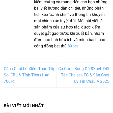
kiểm chứng và mang đến cho bạn những
bài viết hướng dẫn chi tiết, những phân
tích kèo "xanh chín" và thông tin khuyến
mãi chính xác tuyệt đối. Mỗi bài viết là
sản phẩm của sự hợp tác, được kiểm
duyệt gắt gao trước khi xuất bản, nhằm
đảm bảo tính hữu ích và minh bạch cho
cộng đồng bet thủ
8Xbet
Cách Chơi Lô Xiên: Toàn Tập
Cá Cược Bóng Đá 8Xbet: Đối
Soi Cầu & Tính Tiền (1 Ăn
Tác Chelsea FC & Sân Chơi
700+)
Uy Tín Châu Á 2025
BÀI VIẾT MỚI NHẤT