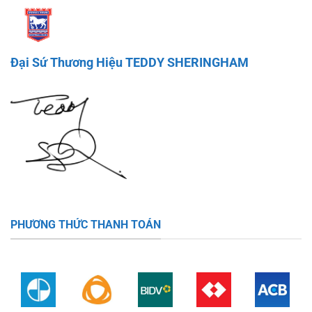
Đại Sứ Thương Hiệu TEDDY SHERINGHAM
PHƯƠNG THỨC THANH TOÁN