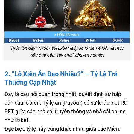
Tỷ lệ “ăn dày” 1:700+ tại 8xbet là lý do lô xiên 4 luôn là mục
tiêu của các “tay chơi” chuyên nghiệp.
2. “Lô Xiên Ăn Bao Nhiêu?” – Tỷ Lệ Trả
Thưởng Cập Nhật
Đây là câu hỏi quan trọng nhất, quyết định sự hấp
dẫn của lô xiên. Tỷ lệ ăn (Payout) có sự khác biệt RÕ
RỆT giữa các nhà cái truyền thống và nhà cái online
như 8xbet.
Đặc biệt, tỷ lệ này cũng khác nhau giữa các Miền: