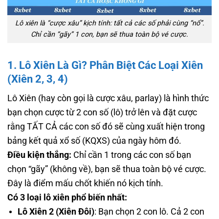
Lô xiên là “cược xâu” kịch tính: tất cả các số phải cùng “nổ”.
Chỉ cần “gãy” 1 con, bạn sẽ thua toàn bộ vé cược.
1. Lô Xiên Là Gì? Phân Biệt Các Loại Xiên
(Xiên 2, 3, 4)
Lô Xiên (hay còn gọi là cược xâu, parlay) là hình thức
bạn chọn cược từ 2 con số (lô) trở lên và đặt cược
rằng TẤT CẢ các con số đó sẽ cùng xuất hiện trong
bảng kết quả xổ số (KQXS) của ngày hôm đó.
Điều kiện thắng:
Chỉ cần 1 trong các con số bạn
chọn “gãy” (không về), bạn sẽ thua toàn bộ vé cược.
Đây là điểm mấu chốt khiến nó kịch tính.
Có 3 loại lô xiên phổ biến nhất:
Lô Xiên 2 (Xiên Đôi)
: Bạn chọn 2 con lô. Cả 2 con