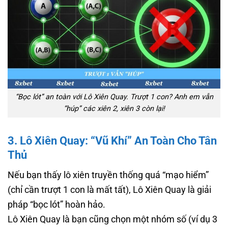
“Bọc lót” an toàn với Lô Xiên Quay. Trượt 1 con? Anh em vẫn
“húp” các xiên 2, xiên 3 còn lại!
3. Lô Xiên Quay: “Vũ Khí” An Toàn Cho Tân
Thủ
Nếu bạn thấy lô xiên truyền thống quá “mạo hiểm”
(chỉ cần trượt 1 con là mất tất), Lô Xiên Quay là giải
pháp “bọc lót” hoàn hảo.
Lô Xiên Quay là bạn cũng chọn một nhóm số (ví dụ 3