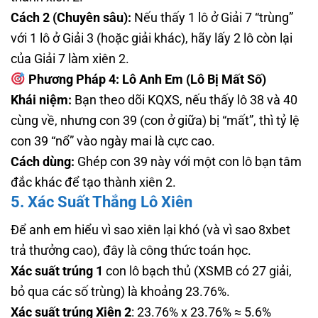
Cách 2 (Chuyên sâu):
Nếu thấy 1 lô ở Giải 7 “trùng”
với 1 lô ở Giải 3 (hoặc giải khác), hãy lấy 2 lô còn lại
của Giải 7 làm xiên 2.
Phương Pháp 4: Lô Anh Em (Lô Bị Mất Số)
Khái niệm:
Bạn theo dõi KQXS, nếu thấy lô 38 và 40
cùng về, nhưng con 39 (con ở giữa) bị “mất”, thì tỷ lệ
con 39 “nổ” vào ngày mai là cực cao.
Cách dùng:
Ghép con 39 này với một con lô bạn tâm
đắc khác để tạo thành xiên 2.
5. Xác Suất Thắng Lô Xiên
Để anh em hiểu vì sao xiên lại khó (và vì sao 8xbet
trả thưởng cao), đây là công thức toán học.
Xác suất trúng 1
con lô bạch thủ (XSMB có 27 giải,
bỏ qua các số trùng) là khoảng 23.76%.
Xác suất trúng Xiên 2
: 23.76% x 23.76% ≈ 5.6%