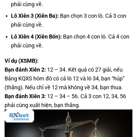
phải cùng về.
Lô Xiên 3 (Xiên Ba):
Bạn chọn 3 con lô. Cả 3 con
phải cùng về.
Lô Xiên 4 (Xiên Bốn):
Bạn chọn 4 con lô. Cả 4 con
phải cùng về.
Ví dụ (XSMB):
Bạn đánh Xiên 2:
12 – 34. Kết quả có 27 giải, nếu
Bảng KQXS hôm đó có cả lô 12 và lô 34, bạn “húp”
(thắng). Nếu chỉ về 12 mà không về 34, bạn thua.
Bạn đánh Xiên 3:
12 – 34 – 56. Cả 3 con 12, 34, 56
phải cùng xuất hiện, bạn thắng.