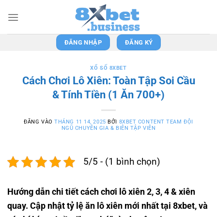
Bỏ
qua
nội
dung
ĐĂNG NHẬP
ĐĂNG KÝ
XỔ SỐ 8XBET
Cách Chơi Lô Xiên: Toàn Tập Soi Cầu
& Tính Tiền (1 Ăn 700+)
ĐĂNG VÀO
THÁNG 11 14, 2025
BỞI
8XBET CONTENT TEAM ĐỘI
NGŨ CHUYÊN GIA & BIÊN TẬP VIÊN
5/5 - (1 bình chọn)
Hướng dẫn chi tiết cách chơi lô xiên 2, 3, 4 & xiên
quay. Cập nhật tỷ lệ ăn lô xiên mới nhất tại 8xbet, và