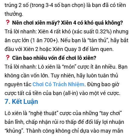
trúng 2 số (trong 3-4 số bạn chọn) là bạn đã có tiền
thưởng.
Nên chơi xiên mấy? Xiên 4 có khó quá không?
Trả lời nhanh: Xiên 4 rất khó (xác suất 0.32%) nhưng
ăn cực lớn (1 ăn 700+). Nếu bạn là “tân thủ”, hãy bắt
đầu với Xiên 2 hoặc Xiên Quay 3 để làm quen.
Cần bao nhiêu vốn để chơi lô xiên?
Trả lời nhanh: Lô xiên là “món” cược ít ăn nhiều. Bạn
không cần vốn lớn. Tuy nhiên, hãy luôn tuân thủ
nguyên tắc
Chơi Có Trách Nhiệm
. Đừng bao giờ
cược tất cả tiền của bạn (all-in) vào một vé cược.
7. Kết Luận
Lô xiên là “nghệ thuật” cược của những “tay chơi”
bản lĩnh, chấp nhận rủi ro thấp để đổi lấy lợi nhuận
“khủng”. Thành công không chỉ dựa vào may mắn