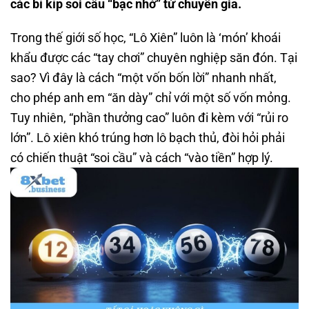
các bí kíp soi cầu “bạc nhớ” từ chuyên gia.
Trong thế giới số học, “Lô Xiên” luôn là ‘món’ khoái
khẩu được các “tay chơi” chuyên nghiệp săn đón. Tại
sao? Vì đây là cách “một vốn bốn lời” nhanh nhất,
cho phép anh em “ăn dày” chỉ với một số vốn mỏng.
Tuy nhiên, “phần thưởng cao” luôn đi kèm với “rủi ro
lớn”. Lô xiên khó trúng hơn lô bạch thủ, đòi hỏi phải
có chiến thuật “soi cầu” và cách “vào tiền” hợp lý.