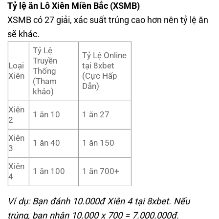
Tỷ lệ ăn Lô Xiên Miền Bắc (XSMB)
XSMB có 27 giải, xác suất trúng cao hơn nên tỷ lệ ăn
sẽ khác.
Tỷ Lệ
Tỷ Lệ Online
Truyền
Loại
tại 8xbet
Thống
Xiên
(Cực Hấp
(Tham
Dẫn)
khảo)
Xiên
1 ăn 10
1 ăn 27
2
Xiên
1 ăn 40
1 ăn 150
3
Xiên
1 ăn 100
1 ăn 700+
4
Ví dụ: Bạn đánh 10.000đ Xiên 4 tại 8xbet. Nếu
trúng, bạn nhận 10.000 x 700 = 7.000.000đ.