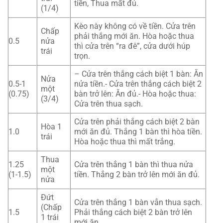
tiền, Thua mất đủ.
(1/4)
Kèo này không có về tiền. Cửa trên
Chấp
phải thắng mới ăn. Hòa hoặc thua
0.5
nửa
thì cửa trên “ra đê”, cửa dưới húp
trái
trọn.
– Cửa trên thắng cách biệt 1 bàn: Ăn
Nửa
0.5-1
nửa tiền.- Cửa trên thắng cách biệt 2
một
(0.75)
bàn trở lên: Ăn đủ.- Hòa hoặc thua:
(3/4)
Cửa trên thua sạch.
Cửa trên phải thắng cách biệt 2 bàn
Hòa 1
1.0
mới ăn đủ. Thắng 1 bàn thì hòa tiền.
trái
Hòa hoặc thua thì mất trắng.
Thua
1.25
Cửa trên thắng 1 bàn thì thua nửa
một
(1-1.5)
tiền. Thắng 2 bàn trở lên mới ăn đủ.
nửa
Đứt
Cửa trên thắng 1 bàn vẫn thua sạch.
(Chấp
1.5
Phải thắng cách biệt 2 bàn trở lên
1 trái
mới ăn.