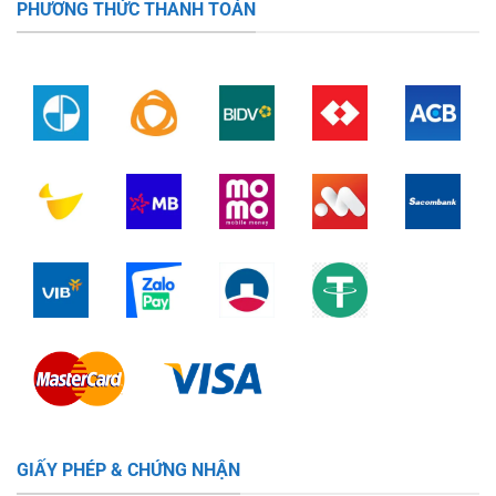
PHƯƠNG THỨC THANH TOÁN
GIẤY PHÉP & CHỨNG NHẬN