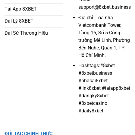
support@8xbet.business
Tải App 8XBET
Địa chỉ: Tòa nhà
Đại Lý 8XBET
Vietcombank Tower,
Tầng 15, Số 5 Công
Đại Sứ Thương Hiệu
trường Mê Linh, Phường
Bến Nghé, Quận 1, TP.
Hồ Chí Minh.
Hashtags:#8xbet
#8xbetbusiness
#nhacai8xbet
#link8xbet #taiapp8xbet
#dangky8xbet
#8xbetcasino
#daily8xbet
ĐỐI TÁC CHÍNH THỨC