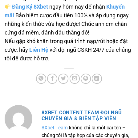
Đăng Ký 8Xbet
ngay hôm nay để nhận
Khuyến
mãi
Bảo hiểm cược đầu tiên 100% và áp dụng ngay
những kiến thức vừa học được! Chúc anh em chân
cứng đá mềm, đánh đâu thắng đó!
Nếu gặp khó khăn trong quá trình nạp/rút hoặc đặt
cược, hãy
Liên Hệ
với đội ngũ CSKH 24/7 của chúng
tôi để được hỗ trợ.
8XBET CONTENT TEAM ĐỘI NGŨ
CHUYÊN GIA & BIÊN TẬP VIÊN
8Xbet Team
không chỉ là một cái tên –
chúng tôi là tập hợp của các chuyên gia,