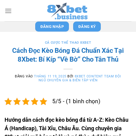
Bỏ
qua
nội
dung
ĐĂNG NHẬP
ĐĂNG KÝ
CÁ CƯỢC THỂ THAO 8XBET
Cách Đọc Kèo Bóng Đá Chuẩn Xác Tại
8Xbet: Bí Kíp “Về Bờ” Cho Tân Thủ
ĐĂNG VÀO
THÁNG 11 19, 2025
BỞI
8XBET CONTENT TEAM ĐỘI
NGŨ CHUYÊN GIA & BIÊN TẬP VIÊN
5/5 - (1 bình chọn)
Hướng dẫn cách đọc kèo bóng đá từ A-Z: Kèo Châu
Á (Handicap), Tài Xỉu, Châu Âu. Cùng chuyên gia