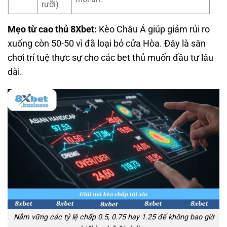
rưỡi)
Mẹo từ cao thủ 8Xbet:
Kèo Châu Á giúp giảm rủi ro
xuống còn 50-50 vì đã loại bỏ cửa Hòa. Đây là sân
chơi trí tuệ thực sự cho các bet thủ muốn đầu tư lâu
dài.
Nắm vững các tỷ lệ chấp 0.5, 0.75 hay 1.25 để không bao giờ