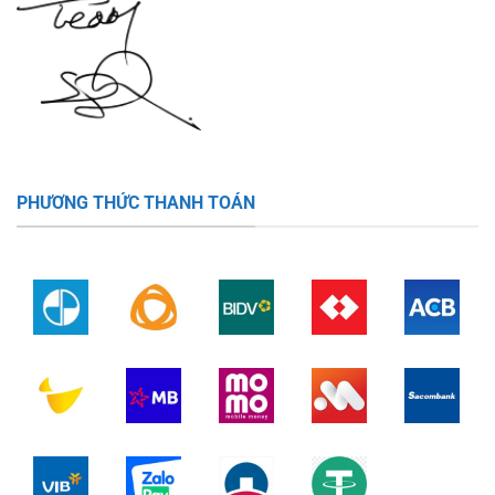
PHƯƠNG THỨC THANH TOÁN