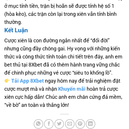
ở mục tính tiền, trận bị hoãn sẽ được tính hệ số 1
(hòa kèo), các trận còn lại trong xiên vẫn tính bình
thường.
Kết Luận
Cược xiên là con đường ngắn nhất để “đổi đời”
nhưng cũng đầy chông gai. Hy vọng với những kiến
thức và công thức tính toán chi tiết trên đây, anh em
bet thủ tại 8Xbet đã có thêm hành trang vững chắc
để chinh phục những vé cược “siêu to khổng lồ”.
Tải App 8Xbet
ngay hôm nay để trải nghiệm đặt
cược mượt mà và nhận
Khuyến mãi
hoàn trả cược
xiên cực hấp dẫn! Chúc anh em chân cứng đá mềm,
“về bờ” an toàn và thắng lớn!