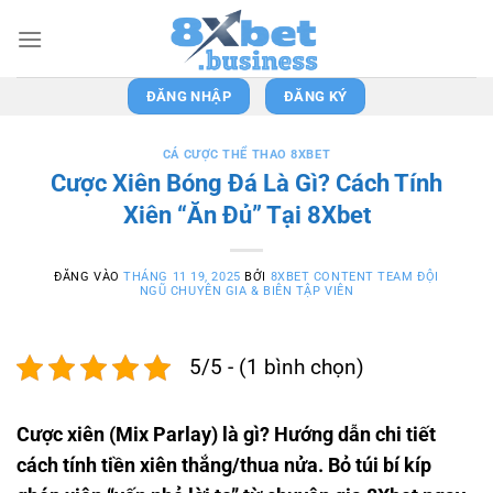
Bỏ
qua
nội
dung
ĐĂNG NHẬP
ĐĂNG KÝ
CÁ CƯỢC THỂ THAO 8XBET
Cược Xiên Bóng Đá Là Gì? Cách Tính
Xiên “Ăn Đủ” Tại 8Xbet
ĐĂNG VÀO
THÁNG 11 19, 2025
BỞI
8XBET CONTENT TEAM ĐỘI
NGŨ CHUYÊN GIA & BIÊN TẬP VIÊN
5/5 - (1 bình chọn)
Cược xiên (Mix Parlay) là gì? Hướng dẫn chi tiết
cách tính tiền xiên thắng/thua nửa. Bỏ túi bí kíp