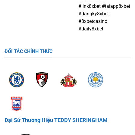
#link8xbet #taiapp8xbet
#dangky8xbet
#8xbetcasino
#daily8xbet
ĐỐI TÁC CHÍNH THỨC
Đại Sứ Thương Hiệu TEDDY SHERINGHAM