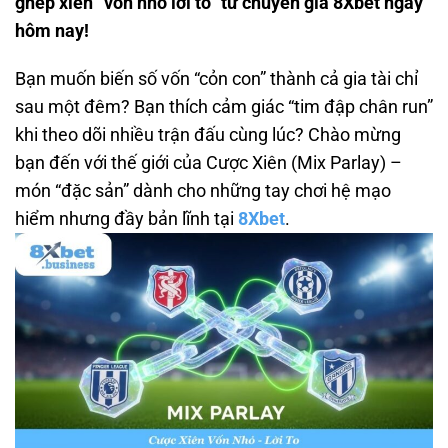
ghép xiên “vốn nhỏ lời to” từ chuyên gia 8Xbet ngay
hôm nay!
Bạn muốn biến số vốn “cỏn con” thành cả gia tài chỉ
sau một đêm? Bạn thích cảm giác “tim đập chân run”
khi theo dõi nhiều trận đấu cùng lúc? Chào mừng
bạn đến với thế giới của Cược Xiên (Mix Parlay) –
món “đặc sản” dành cho những tay chơi hệ mạo
hiểm nhưng đầy bản lĩnh tại
8Xbet
.