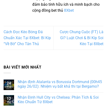
đảm bảo tính hữu ích và minh bạch cho
cộng đồng bet thủ
8Xbet
Cách Đọc Kèo Bóng Đá
Cược Chung Cuộc (FT) Là
Chuẩn Xác Tại 8Xbet: Bí Kíp
Gì? Luật Chơi & Bí Kíp Soi
“Về Bờ” Cho Tân Thủ
Kèo Tại 8Xbet
BÀI VIẾT MỚI NHẤT
Nhận định Atalanta vs Borussia Dortmund (00h45
24
ngày 26/02): Nhiệm vụ bất khả thi tại Bergamo?
Th2
Nhận Định Hull City vs Chelsea: Phân Tích & Soi
12
Kèo Chuẩn Từ 8Xbet
Th2