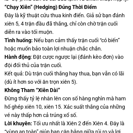
“Chạy Xiên” (Hedging) Đúng Thời Điểm
Đây là kỹ thuật cứu thua kinh điển. Giả sử bạn đánh
xiên 5, 4 trận đầu đã thắng, chỉ còn chờ trận cuối
diễn ra vào tối muộn.
Tình huống:
Nếu bạn cảm thấy trận cuối “có biến”
hoặc muốn bảo toàn lợi nhuận chắc chắn.
Hành động
: Đặt cược ngược lại (đánh kèo đơn) vào
đội đối thủ của trận cuối.
Kết quả: Dù trận cuối thắng hay thua, bạn vẫn có lãi
(dù ít hơn so với ăn trọn xiên 5).
Không Tham “Xiên Dài”
Đừng thấy tỷ lệ nhân lên con số hàng nghìn mà ham
hố ghép xiên 10, xiên 15. Xác suất thắng của những
vé này thấp hơn cả trúng xổ số.
Lời khuyên:
Tối ưu nhất là Xiên 2 đến Xiên 4. Đây là
“vùng an toàn” giúp bạn cân bằng giữa rủi ro và lợi