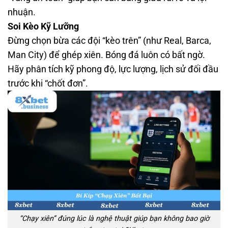
nhuận.
Soi Kèo Kỹ Lưỡng
Đừng chọn bừa các đội “kèo trên” (như Real, Barca,
Man City) để ghép xiên. Bóng đá luôn có bất ngờ.
Hãy phân tích kỹ phong độ, lực lượng, lịch sử đối đầu
trước khi “chốt đơn”.
“Chạy xiên” đúng lúc là nghệ thuật giúp bạn không bao giờ