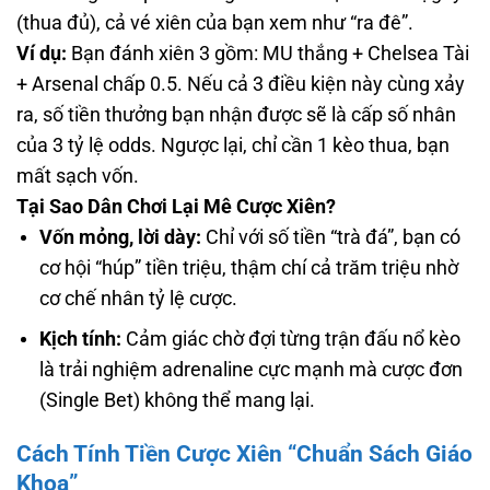
(thua đủ), cả vé xiên của bạn xem như “ra đê”.
Ví dụ:
Bạn đánh xiên 3 gồm: MU thắng + Chelsea Tài
+ Arsenal chấp 0.5. Nếu cả 3 điều kiện này cùng xảy
ra, số tiền thưởng bạn nhận được sẽ là cấp số nhân
của 3 tỷ lệ odds. Ngược lại, chỉ cần 1 kèo thua, bạn
mất sạch vốn.
Tại Sao Dân Chơi Lại Mê Cược Xiên?
Vốn mỏng, lời dày:
Chỉ với số tiền “trà đá”, bạn có
cơ hội “húp” tiền triệu, thậm chí cả trăm triệu nhờ
cơ chế nhân tỷ lệ cược.
Kịch tính:
Cảm giác chờ đợi từng trận đấu nổ kèo
là trải nghiệm adrenaline cực mạnh mà cược đơn
(Single Bet) không thể mang lại.
Cách Tính Tiền Cược Xiên “Chuẩn Sách Giáo
Khoa”