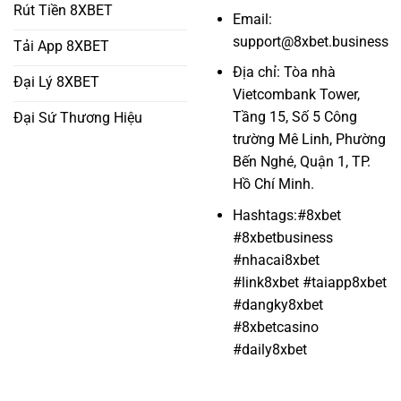
Rút Tiền 8XBET
Email:
support@8xbet.business
Tải App 8XBET
Địa chỉ: Tòa nhà
Đại Lý 8XBET
Vietcombank Tower,
Tầng 15, Số 5 Công
Đại Sứ Thương Hiệu
trường Mê Linh, Phường
Bến Nghé, Quận 1, TP.
Hồ Chí Minh.
Hashtags:#8xbet
#8xbetbusiness
#nhacai8xbet
#link8xbet #taiapp8xbet
#dangky8xbet
#8xbetcasino
#daily8xbet