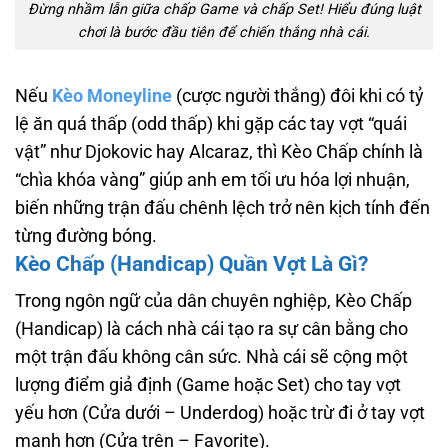
Đừng nhầm lẫn giữa chấp Game và chấp Set! Hiểu đúng luật
chơi là bước đầu tiên để chiến thắng nhà cái.
Nếu
Kèo Moneyline
(cược người thắng) đôi khi có tỷ
lệ ăn quá thấp (odd thấp) khi gặp các tay vợt “quái
vật” như Djokovic hay Alcaraz, thì Kèo Chấp chính là
“chìa khóa vàng” giúp anh em tối ưu hóa lợi nhuận,
biến những trận đấu chênh lệch trở nên kịch tính đến
từng đường bóng.
Kèo Chấp (Handicap) Quần Vợt Là Gì?
Trong ngôn ngữ của dân chuyên nghiệp, Kèo Chấp
(Handicap) là cách nhà cái tạo ra sự cân bằng cho
một trận đấu không cân sức. Nhà cái sẽ cộng một
lượng điểm giả định (Game hoặc Set) cho tay vợt
yếu hơn (Cửa dưới – Underdog) hoặc trừ đi ở tay vợt
mạnh hơn (Cửa trên – Favorite).