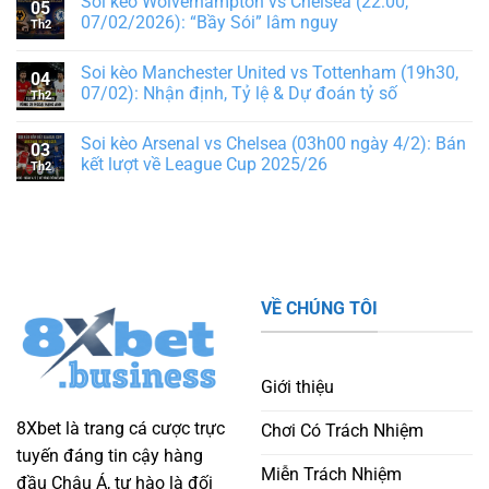
Soi kèo Wolverhampton vs Chelsea (22:00,
05
07/02/2026): “Bầy Sói” lâm nguy
Th2
Soi kèo Manchester United vs Tottenham (19h30,
04
07/02): Nhận định, Tỷ lệ & Dự đoán tỷ số
Th2
Soi kèo Arsenal vs Chelsea (03h00 ngày 4/2): Bán
03
kết lượt về League Cup 2025/26
Th2
VỀ CHÚNG TÔI
Giới thiệu
8Xbet là trang cá cược trực
Chơi Có Trách Nhiệm
tuyến đáng tin cậy hàng
Miễn Trách Nhiệm
đầu Châu Á, tự hào là đối