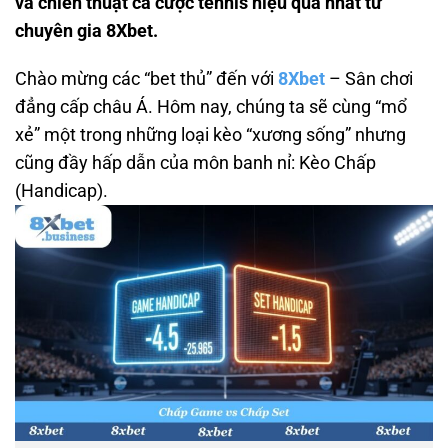
và chiến thuật cá cược tennis hiệu quả nhất từ
chuyên gia 8Xbet.
Chào mừng các “bet thủ” đến với
8Xbet
– Sân chơi
đẳng cấp châu Á. Hôm nay, chúng ta sẽ cùng “mổ
xẻ” một trong những loại kèo “xương sống” nhưng
cũng đầy hấp dẫn của môn banh nỉ: Kèo Chấp
(Handicap).