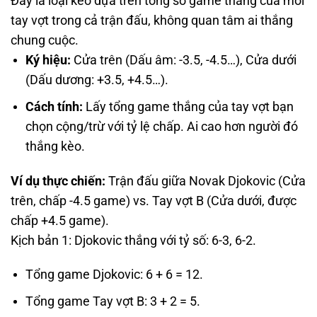
Đây là loại kèo dựa trên tổng số game thắng của mỗi
tay vợt trong cả trận đấu, không quan tâm ai thắng
chung cuộc.
Ký hiệu:
Cửa trên (Dấu âm: -3.5, -4.5…), Cửa dưới
(Dấu dương: +3.5, +4.5…).
Cách tính:
Lấy tổng game thắng của tay vợt bạn
chọn cộng/trừ với tỷ lệ chấp. Ai cao hơn người đó
thắng kèo.
Ví dụ thực chiến:
Trận đấu giữa Novak Djokovic (Cửa
trên, chấp -4.5 game) vs. Tay vợt B (Cửa dưới, được
chấp +4.5 game).
Kịch bản 1: Djokovic thắng với tỷ số: 6-3, 6-2.
Tổng game Djokovic: 6 + 6 = 12.
Tổng game Tay vợt B: 3 + 2 = 5.