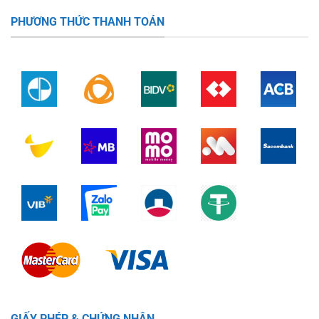
PHƯƠNG THỨC THANH TOÁN
GIẤY PHÉP & CHỨNG NHẬN