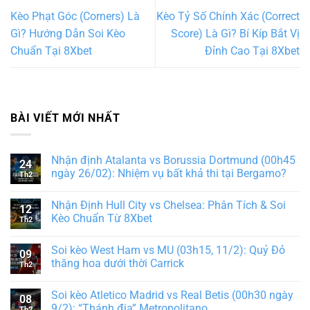
Kèo Phạt Góc (Corners) Là
Kèo Tỷ Số Chính Xác (Correct
Gì? Hướng Dẫn Soi Kèo
Score) Là Gì? Bí Kíp Bắt Vị
Chuẩn Tại 8Xbet
Đỉnh Cao Tại 8Xbet
BÀI VIẾT MỚI NHẤT
Nhận định Atalanta vs Borussia Dortmund (00h45
24
ngày 26/02): Nhiệm vụ bất khả thi tại Bergamo?
Th2
Nhận Định Hull City vs Chelsea: Phân Tích & Soi
12
Kèo Chuẩn Từ 8Xbet
Th2
Soi kèo West Ham vs MU (03h15, 11/2): Quỷ Đỏ
09
thăng hoa dưới thời Carrick
Th2
Soi kèo Atletico Madrid vs Real Betis (00h30 ngày
08
9/2): “Thánh địa” Metropolitano
Th2