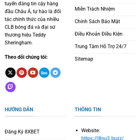
tuyến đáng tin cậy hàng
Miễn Trách Nhiệm
đầu Châu Á, tự hào là đối
tác chính thức của nhiều
Chính Sách Bảo Mật
CLB bóng đá và đại sứ
Điều Khoản Điều Kiện
thương hiệu Teddy
Sheringham.
Trung Tâm Hỗ Trợ 24/7
Theo dõi chúng tôi:
Sitemap
HƯỚNG DẪN
THÔNG TIN
Website:
Đăng Ký 8XBET
https://j8nu3.buzz/