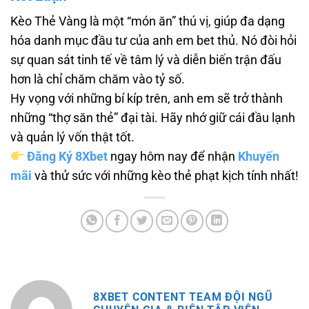
Kèo Thẻ Vàng là một “món ăn” thú vị, giúp đa dạng
hóa danh mục đầu tư của anh em bet thủ. Nó đòi hỏi
sự quan sát tinh tế về tâm lý và diễn biến trận đấu
hơn là chỉ chăm chăm vào tỷ số.
Hy vọng với những bí kíp trên, anh em sẽ trở thành
những “thợ săn thẻ” đại tài. Hãy nhớ giữ cái đầu lạnh
và quản lý vốn thật tốt.
Đăng Ký 8Xbet
ngay hôm nay để nhận
Khuyến
mãi
và thử sức với những kèo thẻ phạt kịch tính nhất!
8XBET CONTENT TEAM ĐỘI NGŨ