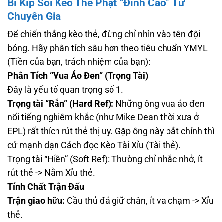
Bí Kíp Soi Kèo Thẻ Phạt “Đỉnh Cao” Từ
Chuyên Gia
Để chiến thắng kèo thẻ, đừng chỉ nhìn vào tên đội
bóng. Hãy phân tích sâu hơn theo tiêu chuẩn YMYL
(Tiền của bạn, trách nhiệm của bạn):
Phân Tích “Vua Áo Đen” (Trọng Tài)
Đây là yếu tố quan trọng số 1.
Trọng tài “Rắn” (Hard Ref):
Những ông vua áo đen
nổi tiếng nghiêm khắc (như Mike Dean thời xưa ở
EPL) rất thích rút thẻ thị uy. Gặp ông này bắt chính thì
cứ mạnh dạn Cách đọc Kèo Tài Xỉu (Tài thẻ).
Trọng tài “Hiền” (Soft Ref): Thường chỉ nhắc nhở, ít
rút thẻ -> Nằm Xỉu thẻ.
Tính Chất Trận Đấu
Trận giao hữu:
Cầu thủ đá giữ chân, ít va chạm -> Xỉu
thẻ.