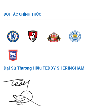
ĐỐI TÁC CHÍNH THỨC
Đại Sứ Thương Hiệu TEDDY SHERINGHAM