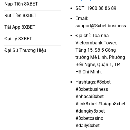
Nạp Tiền 8XBET
SĐT: 1900 88 86 89
Rút Tiền 8XBET
Email:
support@8xbet.business
Tải App 8XBET
Địa chỉ: Tòa nhà
Đại Lý 8XBET
Vietcombank Tower,
Tầng 15, Số 5 Công
Đại Sứ Thương Hiệu
trường Mê Linh, Phường
Bến Nghé, Quận 1, TP.
Hồ Chí Minh.
Hashtags:#8xbet
#8xbetbusiness
#nhacai8xbet
#link8xbet #taiapp8xbet
#dangky8xbet
#8xbetcasino
#daily8xbet