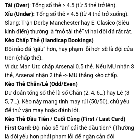
Tài (Over)
: Tổng số thẻ > 4.5 (từ 5 thẻ trở lên).
Xỉu (Under):
Tổng số thẻ < 4.5 (từ 4 thẻ trở xuống).
Slang: Trận Derby Manchester hay El Clasico (Siêu
kinh điển) thường là “mỏ tài thẻ” vì hai đội đá rất rát.
Kèo Chấp Thẻ (Handicap Bookings)
Đội nào đá “gấu” hơn, hay phạm lỗi hơn sẽ là đội cửa
trên (chấp thẻ).
Ví dụ: Man Utd chấp Arsenal 0.5 thẻ. Nếu MU nhận 3
thẻ, Arsenal nhận 2 thẻ -> MU thắng kèo chấp.
Kèo Thẻ Chẵn/Lẻ (Odd/Even)
Dự đoán tổng số thẻ là số Chẵn (2, 4, 6…) hay Lẻ (3,
5, 7…). Kèo này mang tính may rủi (50/50), chủ yếu
để thử vận may hoặc đánh lót.
Kèo Thẻ Đầu Tiên / Cuối Cùng (First / Last Card)
First Card:
Đội nào sẽ “ăn” cái thẻ đầu tiên? (Thường
là đội yếu hơn phải phạm lỗi để ngăn cản đối