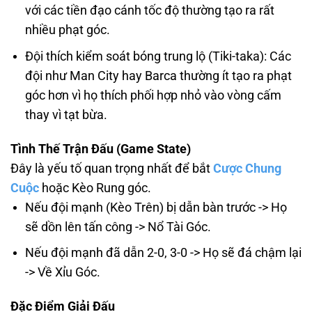
với các tiền đạo cánh tốc độ thường tạo ra rất
nhiều phạt góc.
Đội thích kiểm soát bóng trung lộ (Tiki-taka): Các
đội như Man City hay Barca thường ít tạo ra phạt
góc hơn vì họ thích phối hợp nhỏ vào vòng cấm
thay vì tạt bừa.
Tình Thế Trận Đấu (Game State)
Đây là yếu tố quan trọng nhất để bắt
Cược Chung
Cuộc
hoặc Kèo Rung góc.
Nếu đội mạnh (Kèo Trên) bị dẫn bàn trước -> Họ
sẽ dồn lên tấn công -> Nổ Tài Góc.
Nếu đội mạnh đã dẫn 2-0, 3-0 -> Họ sẽ đá chậm lại
-> Về Xỉu Góc.
Đặc Điểm Giải Đấu