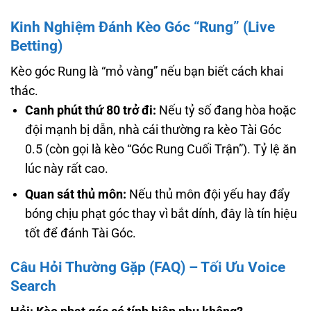
Kinh Nghiệm Đánh Kèo Góc “Rung” (Live
Betting)
Kèo góc Rung là “mỏ vàng” nếu bạn biết cách khai
thác.
Canh phút thứ 80 trở đi:
Nếu tỷ số đang hòa hoặc
đội mạnh bị dẫn, nhà cái thường ra kèo Tài Góc
0.5 (còn gọi là kèo “Góc Rung Cuối Trận”). Tỷ lệ ăn
lúc này rất cao.
Quan sát thủ môn:
Nếu thủ môn đội yếu hay đẩy
bóng chịu phạt góc thay vì bắt dính, đây là tín hiệu
tốt để đánh Tài Góc.
Câu Hỏi Thường Gặp (FAQ) – Tối Ưu Voice
Search