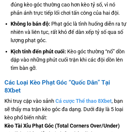
đúng kèo góc thường cao hơn kèo tỷ số, vì nó
phản ánh trực tiếp lối chơi tấn công của hai đội.
Không lo bán độ:
Phạt góc là tình huống diễn ra tự
nhiên và liên tục, rất khó để dàn xếp tỷ số qua số
lượng phạt góc.
Kịch tính đến phút cuối:
Kèo góc thường “nổ” dồn
dập vào những phút cuối trận khi các đội dồn lên
tìm bàn gỡ.
Các Loại Kèo Phạt Góc “Quốc Dân” Tại
8Xbet
Khi truy cập vào sảnh
Cá cược Thể thao 8Xbet
, bạn
sẽ thấy ma trận kèo góc đa dạng. Dưới đây là 5 loại
kèo phổ biến nhất:
Kèo Tài Xỉu Phạt Góc (Total Corners Over/Under)