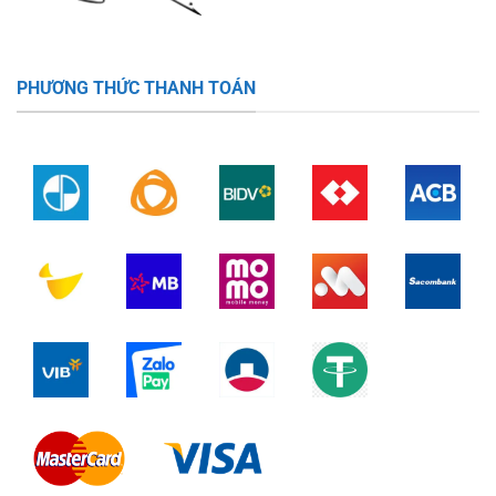
PHƯƠNG THỨC THANH TOÁN