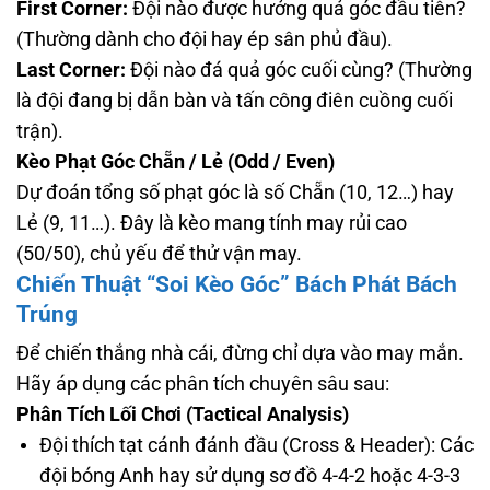
First Corner:
Đội nào được hưởng quả góc đầu tiên?
(Thường dành cho đội hay ép sân phủ đầu).
Last Corner:
Đội nào đá quả góc cuối cùng? (Thường
là đội đang bị dẫn bàn và tấn công điên cuồng cuối
trận).
Kèo Phạt Góc Chẵn / Lẻ (Odd / Even)
Dự đoán tổng số phạt góc là số Chẵn (10, 12…) hay
Lẻ (9, 11…). Đây là kèo mang tính may rủi cao
(50/50), chủ yếu để thử vận may.
Chiến Thuật “Soi Kèo Góc” Bách Phát Bách
Trúng
Để chiến thắng nhà cái, đừng chỉ dựa vào may mắn.
Hãy áp dụng các phân tích chuyên sâu sau:
Phân Tích Lối Chơi (Tactical Analysis)
Đội thích tạt cánh đánh đầu (Cross & Header): Các
đội bóng Anh hay sử dụng sơ đồ 4-4-2 hoặc 4-3-3