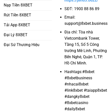
https://j8nu3.buzz/
Nạp Tiền 8XBET
SĐT: 1900 88 86 89
Rút Tiền 8XBET
Email:
support@8xbet.business
Tải App 8XBET
Địa chỉ: Tòa nhà
Đại Lý 8XBET
Vietcombank Tower,
Tầng 15, Số 5 Công
Đại Sứ Thương Hiệu
trường Mê Linh, Phường
Bến Nghé, Quận 1, TP.
Hồ Chí Minh.
Hashtags:#8xbet
#8xbetbusiness
#nhacai8xbet
#link8xbet #taiapp8xbet
#dangky8xbet
#8xbetcasino
#daily8xbet