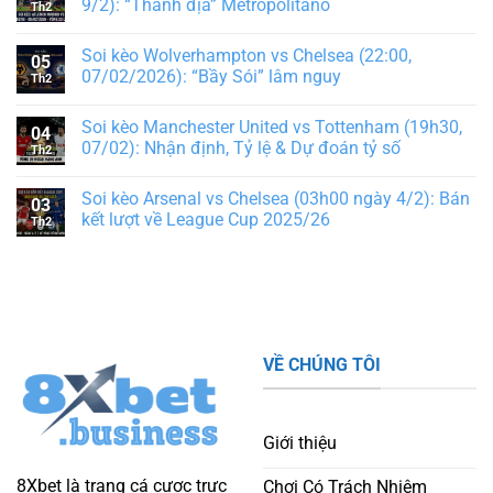
9/2): “Thánh địa” Metropolitano
Th2
Soi kèo Wolverhampton vs Chelsea (22:00,
05
07/02/2026): “Bầy Sói” lâm nguy
Th2
Soi kèo Manchester United vs Tottenham (19h30,
04
07/02): Nhận định, Tỷ lệ & Dự đoán tỷ số
Th2
Soi kèo Arsenal vs Chelsea (03h00 ngày 4/2): Bán
03
kết lượt về League Cup 2025/26
Th2
VỀ CHÚNG TÔI
Giới thiệu
8Xbet là trang cá cược trực
Chơi Có Trách Nhiệm