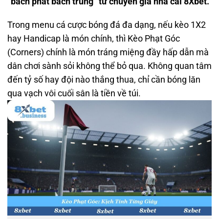
“bách phát bách trúng” từ chuyên gia nhà cái 8Xbet.
Trong menu cá cược bóng đá đa dạng, nếu kèo 1X2
hay Handicap là món chính, thì Kèo Phạt Góc
(Corners) chính là món tráng miệng đầy hấp dẫn mà
dân chơi sành sỏi không thể bỏ qua. Không quan tâm
đến tỷ số hay đội nào thắng thua, chỉ cần bóng lăn
qua vạch vôi cuối sân là tiền về túi.