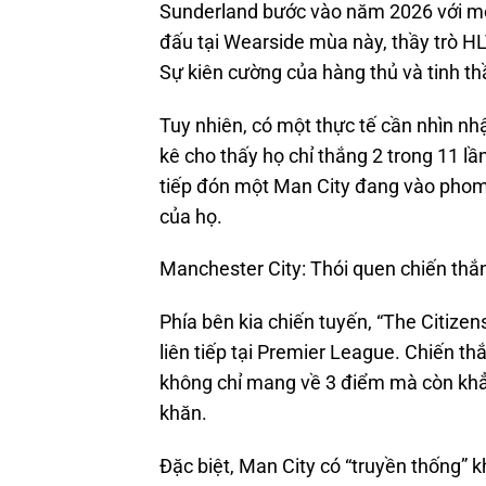
Sunderland bước vào năm 2026 với một 
đấu tại Wearside mùa này, thầy trò HL
Sự kiên cường của hàng thủ và tinh th
Tuy nhiên, có một thực tế cần nhìn nh
kê cho thấy họ chỉ thắng 2 trong 11 l
tiếp đón một Man City đang vào phom s
của họ.
Manchester City: Thói quen chiến thắ
Phía bên kia chiến tuyến, “The Citizen
liên tiếp tại Premier League. Chiến t
không chỉ mang về 3 điểm mà còn khẳn
khăn.
Đặc biệt, Man City có “truyền thống”