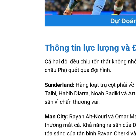
Thông tin lực lượng và 
Cả hai đội đều chịu tổn thất không n
châu Phi) quét qua đội hình.
Sunderland:
Hàng loạt trụ cột phải v
Talbi, Habib Diarra, Noah Sadiki và A
sân vì chấn thương vai.
Man City:
Rayan Ait-Nouri và Omar M
thương mắt cá. Khả năng ra sân của D
tỏa sáng của tân binh Rayan Cherki v