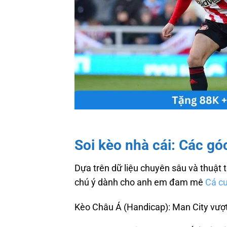
Soi kèo nhà cái: Các gó
Dựa trên dữ liệu chuyên sâu và thuật 
chú ý dành cho anh em đam mê
Cá cư
Kèo Châu Á (Handicap): Man City vượt