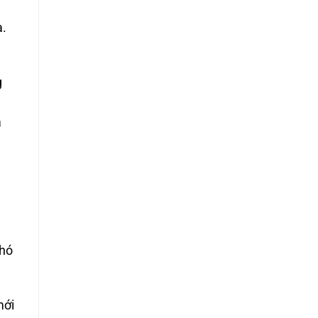
a.
g
à
khó
mới