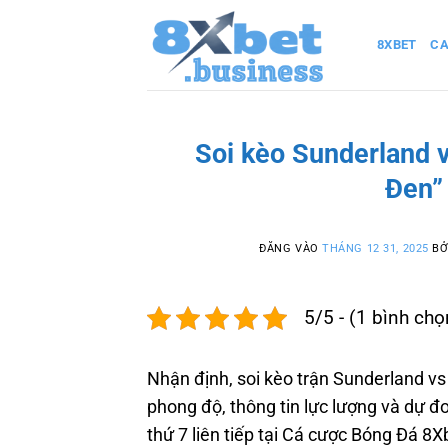
Bỏ
qua
8XBET
CA
nội
dung
Soi kèo Sunderland 
Đen” 
ĐĂNG VÀO
THÁNG 12 31, 2025
BỞ
5/5 - (1 bình chọ
Nhận định, soi kèo trận Sunderland v
phong độ, thông tin lực lượng và dự đ
thứ 7 liên tiếp tại Cá cược Bóng Đá 8X