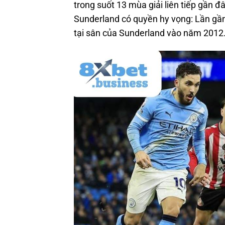
trong suốt 13 mùa giải liên tiếp gần đ
Sunderland có quyền hy vọng: Lần gần
tại sân của Sunderland vào năm 2012