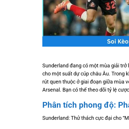
Sunderland đang có một mùa giải trở 
cho một suất dự cúp châu Âu. Trong k
rút quen thuộc ở giai đoạn giữa mùa vớ
Arsenal. Bạn có thể theo dõi tỷ lệ cược
Phân tích phong độ: Ph
Sunderland: Thử thách cực đại cho “