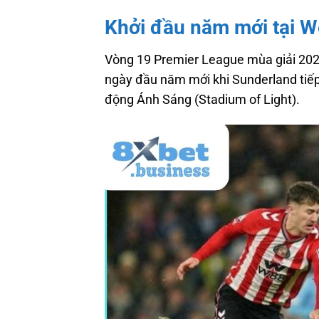
Khởi đầu năm mới tại W
Vòng 19 Premier League mùa giải 2025
ngày đầu năm mới khi Sunderland tiếp
động Ánh Sáng (Stadium of Light).