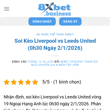
Bỏ
qua
nội
dung
ĐĂNG NHẬP
ĐĂNG KÝ
CÁ CƯỢC THỂ THAO 8XBET
Soi Kèo Liverpool vs Leeds United
(0h30 Ngày 2/1/2026)
ĐĂNG VÀO
THÁNG 12 30, 2025
BỞI
8XBET CONTENT TEAM ĐỘI
NGŨ CHUYÊN GIA & BIÊN TẬP VIÊN
5/5 - (1 bình chọn)
Nhận định, soi kèo Liverpool vs Leeds United vòng
19 Ngoại Hạng Anh lúc 0h30 ngày 2/1/2026. Phân