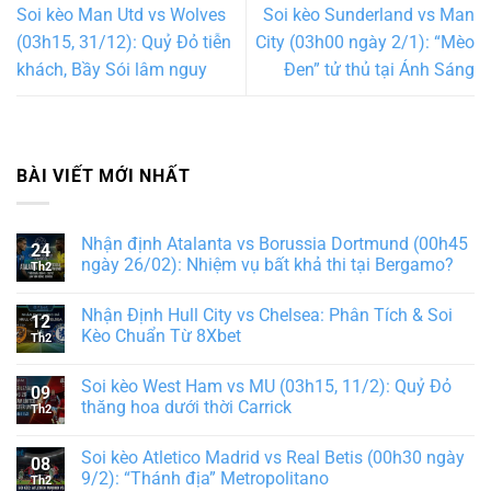
Soi kèo Man Utd vs Wolves
Soi kèo Sunderland vs Man
(03h15, 31/12): Quỷ Đỏ tiễn
City (03h00 ngày 2/1): “Mèo
khách, Bầy Sói lâm nguy
Đen” tử thủ tại Ánh Sáng
BÀI VIẾT MỚI NHẤT
Nhận định Atalanta vs Borussia Dortmund (00h45
24
ngày 26/02): Nhiệm vụ bất khả thi tại Bergamo?
Th2
Nhận Định Hull City vs Chelsea: Phân Tích & Soi
12
Kèo Chuẩn Từ 8Xbet
Th2
Soi kèo West Ham vs MU (03h15, 11/2): Quỷ Đỏ
09
thăng hoa dưới thời Carrick
Th2
Soi kèo Atletico Madrid vs Real Betis (00h30 ngày
08
9/2): “Thánh địa” Metropolitano
Th2