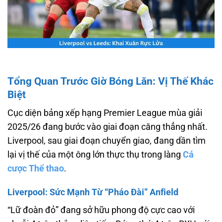
Tổng Quan Trước Giờ Bóng Lăn: Vị Thế Khác
Biệt
Cục diện bảng xếp hạng Premier League mùa giải
2025/26 đang bước vào giai đoạn căng thẳng nhất.
Liverpool, sau giai đoạn chuyển giao, đang dần tìm
lại vị thế của một ông lớn thực thụ trong làng
Cá
cược Thể thao
.
Liverpool: Sức Mạnh Từ “Pháo Đài” Anfield
“Lữ đoàn đỏ” đang sở hữu phong độ cực cao với