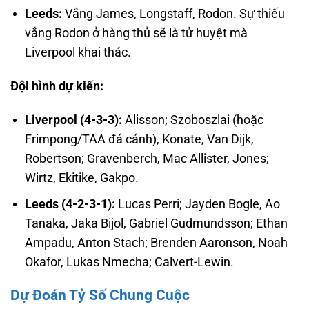
Leeds:
Vắng James, Longstaff, Rodon. Sự thiếu
vắng Rodon ở hàng thủ sẽ là tử huyệt mà
Liverpool khai thác.
Đội hình dự kiến:
Liverpool (4-3-3):
Alisson; Szoboszlai (hoặc
Frimpong/TAA đá cánh), Konate, Van Dijk,
Robertson; Gravenberch, Mac Allister, Jones;
Wirtz, Ekitike, Gakpo.
Leeds (4-2-3-1):
Lucas Perri; Jayden Bogle, Ao
Tanaka, Jaka Bijol, Gabriel Gudmundsson; Ethan
Ampadu, Anton Stach; Brenden Aaronson, Noah
Okafor, Lukas Nmecha; Calvert-Lewin.
Dự Đoán Tỷ Số Chung Cuộc