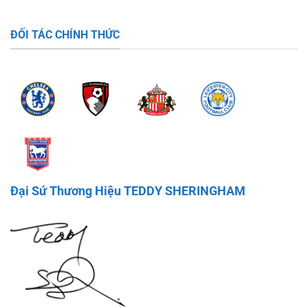
ĐỐI TÁC CHÍNH THỨC
Đại Sứ Thương Hiệu TEDDY SHERINGHAM