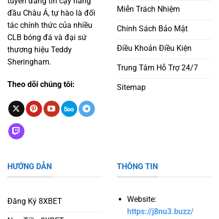
tuyến đáng tin cậy hàng
Miễn Trách Nhiệm
đầu Châu Á, tự hào là đối
tác chính thức của nhiều
Chính Sách Bảo Mật
CLB bóng đá và đại sứ
Điều Khoản Điều Kiện
thương hiệu Teddy
Sheringham.
Trung Tâm Hỗ Trợ 24/7
Theo dõi chúng tôi:
Sitemap
HƯỚNG DẪN
THÔNG TIN
Website:
Đăng Ký 8XBET
https://j8nu3.buzz/