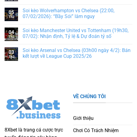
Soi kèo Wolverhampton vs Chelsea (22:00,
05
07/02/2026): “Bầy Sói” lâm nguy
Th2
Soi kèo Manchester United vs Tottenham (19h30,
04
07/02): Nhận định, Tỷ lệ & Dự đoán tỷ số
Th2
Soi kèo Arsenal vs Chelsea (03h00 ngày 4/2): Bán
03
kết lượt về League Cup 2025/26
Th2
VỀ CHÚNG TÔI
Giới thiệu
8Xbet là trang cá cược trực
Chơi Có Trách Nhiệm