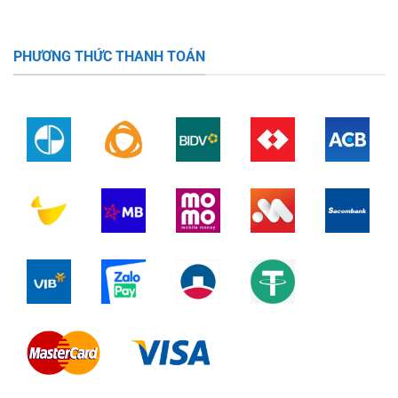
PHƯƠNG THỨC THANH TOÁN