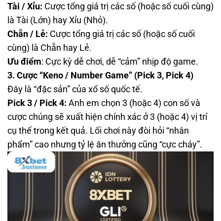
Tài / Xỉu:
Cược tổng giá trị các số (hoặc số cuối cùng)
là Tài (Lớn) hay Xỉu (Nhỏ).
Chẵn / Lẻ:
Cược tổng giá trị các số (hoặc số cuối
cùng) là Chẵn hay Lẻ.
Ưu điểm
: Cực kỳ dễ chơi, dễ “cảm” nhịp độ game.
3. Cược “Keno / Number Game” (Pick 3, Pick 4)
Đây là “đặc sản” của xổ số quốc tế.
Pick 3 / Pick 4:
Anh em chọn 3 (hoặc 4) con số và
cược chúng sẽ xuất hiện chính xác ở 3 (hoặc 4) vị trí
cụ thể trong kết quả. Lối chơi này đòi hỏi “nhân
phẩm” cao nhưng tỷ lệ ăn thưởng cũng “cực cháy”.