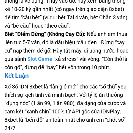
thống là vô dụng. Thay vào đó, hãy xem bảng thống
kê 10-20 kỳ gần nhất (có ngay trên giao diện 8xbet)
để tìm “cầu bệt” (ví dụ: bệt Tài 4 ván, bệt Chẵn 3 ván)
và “bẻ cầu” hoặc “theo cầu”.
Biết “Điểm Dừng” (Không Cay Cú):
Nếu anh em thua
liên tục 5-7 ván, đó là dấu hiệu “cầu đen”. Đừng “cay
cú” nạp thêm để gỡ. Hãy tắt máy, đi uống nước, hoặc
qua sảnh
Slot Game
“xả stress” vài vòng. “Còn thở là
còn gỡ”, đừng để “bay” hết vốn trong 10 phút.
Kết Luận
Xổ Số IDN 8xbet là “làn gió mới” cho các “số thủ” yêu
thích sự kịch tính và minh bạch. Với tỷ lệ ăn thưởng
“đụng nóc” (1 ăn 99, 1 ăn 980), đa dạng cửa cược và
cam kết “xanh chín” 100% từ API gốc của IDNPlay,
8xbet là “bến đỗ” an toàn nhất cho anh em “chốt số”
24/7.