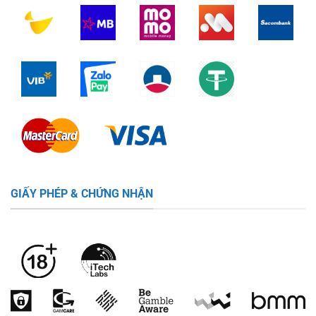
GIẤY PHÉP & CHỨNG NHẬN