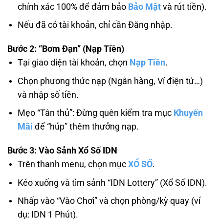
chính xác 100% để đảm bảo
Bảo Mật
và rút tiền).
Nếu đã có tài khoản, chỉ cần Đăng nhập.
Bước 2: “Bơm Đạn” (Nạp Tiền)
Tại giao diện tài khoản, chọn
Nạp Tiền
.
Chọn phương thức nạp (Ngân hàng, Ví điện tử…)
và nhập số tiền.
Mẹo “Tân thủ”: Đừng quên kiểm tra mục
Khuyến
Mãi
để “húp” thêm thưởng nạp.
Bước 3: Vào Sảnh Xổ Số IDN
Trên thanh menu, chọn mục
XỔ SỐ
.
Kéo xuống và tìm sảnh “IDN Lottery” (Xổ Số IDN).
Nhấp vào “Vào Chơi” và chọn phòng/kỳ quay (ví
dụ: IDN 1 Phút).