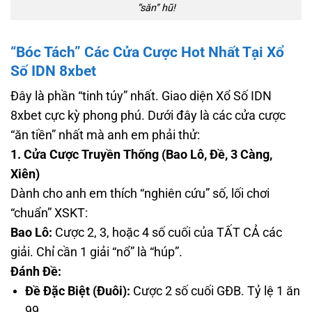
“săn” hũ!
“Bóc Tách” Các Cửa Cược Hot Nhất Tại Xổ
Số IDN 8xbet
Đây là phần “tinh túy” nhất. Giao diện Xổ Số IDN
8xbet cực kỳ phong phú. Dưới đây là các cửa cược
“ăn tiền” nhất mà anh em phải thử:
1. Cửa Cược Truyền Thống (Bao Lô, Đề, 3 Càng,
Xiên)
Dành cho anh em thích “nghiên cứu” số, lối chơi
“chuẩn” XSKT:
Bao Lô:
Cược 2, 3, hoặc 4 số cuối của TẤT CẢ các
giải. Chỉ cần 1 giải “nổ” là “húp”.
Đánh Đề:
Đề Đặc
Biệt (Đuôi):
Cược 2 số cuối GĐB. Tỷ lệ 1 ăn
99.