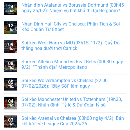
Nhận định Atalanta vs Borussia Dortmund (00h45
24
ngày 26/02): Nhiệm vụ bất khả thi tại Bergamo?
Th2
Nhận Định Hull City vs Chelsea: Phân Tích & Soi
12
Kèo Chuẩn Từ 8Xbet
Th2
Soi kèo West Ham vs MU (03h15, 11/2): Quỷ Đỏ
09
thăng hoa dưới thời Carrick
Th2
Soi kèo Atletico Madrid vs Real Betis (00h30 ngày
08
9/2): “Thánh địa” Metropolitano
Th2
Soi kèo Wolverhampton vs Chelsea (22:00,
05
07/02/2026): “Bầy Sói” lâm nguy
Th2
Soi kèo Manchester United vs Tottenham (19h30,
04
07/02): Nhận định, Tỷ lệ & Dự đoán tỷ số
Th2
Soi kèo Arsenal vs Chelsea (03h00 ngày 4/2): Bán
03
kết lượt về League Cup 2025/26
Th2