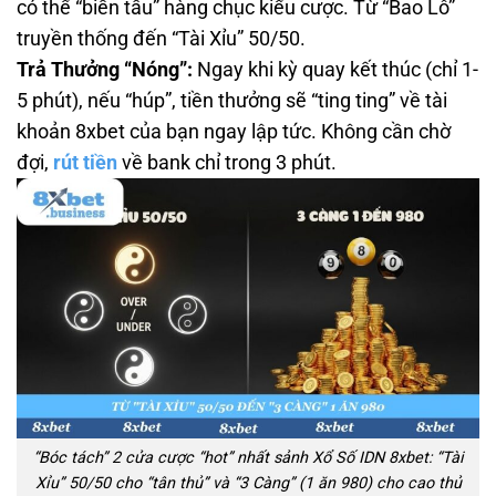
có thể “biến tấu” hàng chục kiểu cược. Từ “Bao Lô”
truyền thống đến “Tài Xỉu” 50/50.
Trả Thưởng “Nóng”:
Ngay khi kỳ quay kết thúc (chỉ 1-
5 phút), nếu “húp”, tiền thưởng sẽ “ting ting” về tài
khoản 8xbet của bạn ngay lập tức. Không cần chờ
đợi,
rút tiền
về bank chỉ trong 3 phút.
“Bóc tách” 2 cửa cược “hot” nhất sảnh Xổ Số IDN 8xbet: “Tài
Xỉu” 50/50 cho “tân thủ” và “3 Càng” (1 ăn 980) cho cao thủ