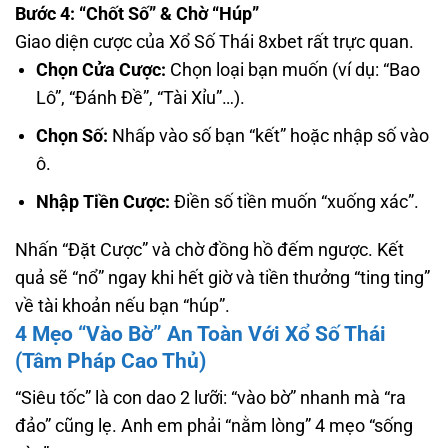
Bước 4: “Chốt Số” & Chờ “Húp”
Giao diện cược của Xổ Số Thái 8xbet rất trực quan.
Chọn Cửa Cược:
Chọn loại bạn muốn (ví dụ: “Bao
Lô”, “Đánh Đề”, “Tài Xỉu”…).
Chọn Số:
Nhấp vào số bạn “kết” hoặc nhập số vào
ô.
Nhập Tiền Cược:
Điền số tiền muốn “xuống xác”.
Nhấn “Đặt Cược” và chờ đồng hồ đếm ngược. Kết
quả sẽ “nổ” ngay khi hết giờ và tiền thưởng “ting ting”
về tài khoản nếu bạn “húp”.
4 Mẹo “Vào Bờ” An Toàn Với Xổ Số Thái
(Tâm Pháp Cao Thủ)
“Siêu tốc” là con dao 2 lưỡi: “vào bờ” nhanh mà “ra
đảo” cũng lẹ. Anh em phải “nằm lòng” 4 mẹo “sống