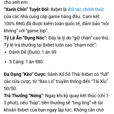
cho anh em:
“Xanh Chín” Tuyệt Đối:
8xbet là
đối tác chính thức
của các nhà cung cấp game hàng đầu. Cam kết
100% RNG đã được kiểm toán quốc tế, đảm bảo “nói
không” với “game bịp”.
Tỷ Lệ Ăn “Đụng Nóc”:
Đây là lý do “giữ chân” cao thủ.
Tỷ lệ trả thưởng tại 8xbet luôn cao “chạm nóc”:
Đánh Đề (Đuôi): 1 ăn 99
3 Càng: 1 ăn 980
Đa Dạng “Kèo” Cược:
Sảnh Xổ Số Thái 8xbet có “full”
các cửa cược, từ “Bao Lô” truyền thống đến “Tài Xỉu”
50/50.
Trả Thưởng “Nóng”
: Ngay khi kỳ quay kết thúc (chỉ 1-
5 phút), nếu “húp”, tiền thưởng sẽ “ting ting” về tài
khoản 8xbet của bạn ngay lập tức. Không cần chờ