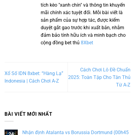
tích kèo "xanh chín" và thông tin khuyến
mãi chính xác tuyệt đối. Mỗi bài viết là
sản phẩm của sự hợp tác, được kiểm
duyệt gắt gao trước khi xuất bản, nhằm
đảm bảo tính hữu ích và minh bạch cho
cộng đồng bet thủ
8Xbet
Cách Chơi Lô Đề Chuẩn
Xổ Số IDN 8xbet: “Hàng Lạ”
2025: Toàn Tập Cho Tân Thủ
Indonesia | Cách Chơi A-Z
Từ A-Z
BÀI VIẾT MỚI NHẤT
Nhận định Atalanta vs Borussia Dortmund (00h45
24