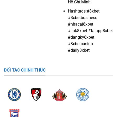
Hồ Chí Minh.
Hashtags:#8xbet
#8xbetbusiness
#nhacai8xbet
#link8xbet #taiapp8xbet
#dangky8xbet
#8xbetcasino
#daily8xbet
ĐỐI TÁC CHÍNH THỨC