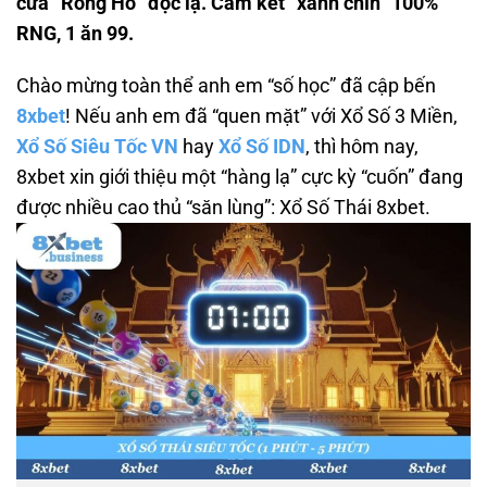
cửa “Rồng Hổ” độc lạ. Cam kết “xanh chín” 100%
RNG, 1 ăn 99.
Chào mừng toàn thể anh em “số học” đã cập bến
8xbet
! Nếu anh em đã “quen mặt” với Xổ Số 3 Miền,
Xổ Số Siêu Tốc VN
hay
Xổ Số IDN
, thì hôm nay,
8xbet xin giới thiệu một “hàng lạ” cực kỳ “cuốn” đang
được nhiều cao thủ “săn lùng”: Xổ Số Thái 8xbet.