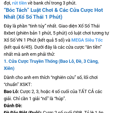
đợi,
rút tiền
về bank chỉ trong 3 phút.
“Bóc Tách” Luật Chơi & Các Cửa Cược Hot
Nhất (Xổ Số Thái 1 Phút)
Đây là phần “tinh túy” nhất. Giao diện Xổ Số Thái
8xbet (phiên bản 1 phút, 5 phút) có luật chơi tương tự
Xổ Số VN 1 Phút (kết quả 5 số) và
MEGA Siêu Tốc
(kết quả 6/45). Dưới đây là các cửa cược “ăn tiền”
nhất mà anh em phải thử:
1. Cửa Cược Truyền Thống (Bao Lô, Đề, 3 Càng,
Xiên)
Dành cho anh em thích “nghiên cứu” số, lối chơi
“chuẩn” XSKT:
Bao Lô:
Cược 2, 3, hoặc 4 số cuối của TẤT CẢ các
giải. Chỉ cần 1 giải “nổ” là “húp”.
Đánh Đề:
Đề Đặc Biệt (Đuôi):
Cược 2 số cuối GĐB. Tỷ lệ 1 ăn