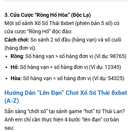
3. Cửa Cược “Rồng Hổ Hòa” (Độc Lạ)
Một số sảnh Xổ Số Thái 8xbet (phiên bản 5 số) có
cửa cược “Rồng Hổ” độc đáo:
Cách chơi:
So sánh 2 số đầu (hàng vạn) và số cuối
(hàng đơn vị).
Rồng
: Số hàng vạn > số hàng đơn vị (Ví dụ: 98765)
Hổ:
Số hàng vạn < số hàng đơn vị (Ví dụ: 12345)
Hòa:
Số hàng vạn = số hàng đơn vị (Ví dụ: 54325)
Hướng Dẫn “Lên Đạn” Chơi Xổ Số Thái 8xbet
(A-Z)
Sẵn sàng “chốt số” tại sảnh game “hot” từ Thái Lan?
Anh em chỉ cần thực hiện 4 bước “lên đạn” cơ bản
sau: