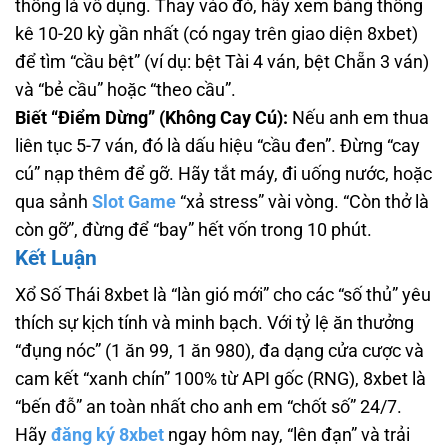
thống là vô dụng. Thay vào đó, hãy xem bảng thống
kê 10-20 kỳ gần nhất (có ngay trên giao diện 8xbet)
để tìm “cầu bệt” (ví dụ: bệt Tài 4 ván, bệt Chẵn 3 ván)
và “bẻ cầu” hoặc “theo cầu”.
Biết “Điểm Dừng” (Không Cay Cú):
Nếu anh em thua
liên tục 5-7 ván, đó là dấu hiệu “cầu đen”. Đừng “cay
cú” nạp thêm để gỡ. Hãy tắt máy, đi uống nước, hoặc
qua sảnh
Slot Game
“xả stress” vài vòng. “Còn thở là
còn gỡ”, đừng để “bay” hết vốn trong 10 phút.
Kết Luận
Xổ Số Thái 8xbet là “làn gió mới” cho các “số thủ” yêu
thích sự kịch tính và minh bạch. Với tỷ lệ ăn thưởng
“đụng nóc” (1 ăn 99, 1 ăn 980), đa dạng cửa cược và
cam kết “xanh chín” 100% từ API gốc (RNG), 8xbet là
“bến đỗ” an toàn nhất cho anh em “chốt số” 24/7.
Hãy
đăng ký 8xbet
ngay hôm nay, “lên đạn” và trải