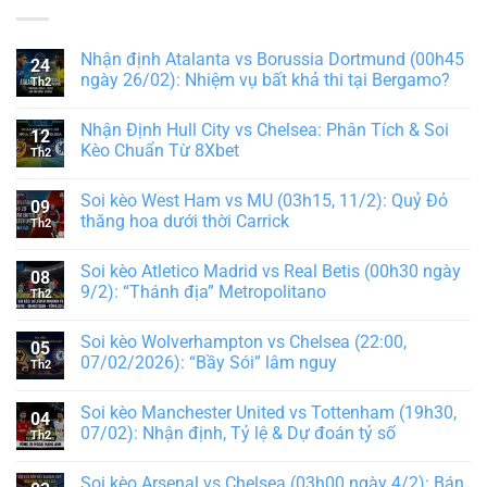
Nhận định Atalanta vs Borussia Dortmund (00h45
24
ngày 26/02): Nhiệm vụ bất khả thi tại Bergamo?
Th2
Nhận Định Hull City vs Chelsea: Phân Tích & Soi
12
Kèo Chuẩn Từ 8Xbet
Th2
Soi kèo West Ham vs MU (03h15, 11/2): Quỷ Đỏ
09
thăng hoa dưới thời Carrick
Th2
Soi kèo Atletico Madrid vs Real Betis (00h30 ngày
08
9/2): “Thánh địa” Metropolitano
Th2
Soi kèo Wolverhampton vs Chelsea (22:00,
05
07/02/2026): “Bầy Sói” lâm nguy
Th2
Soi kèo Manchester United vs Tottenham (19h30,
04
07/02): Nhận định, Tỷ lệ & Dự đoán tỷ số
Th2
Soi kèo Arsenal vs Chelsea (03h00 ngày 4/2): Bán