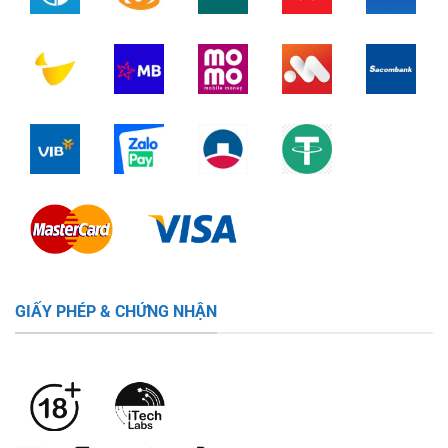
GIẤY PHÉP & CHỨNG NHẬN