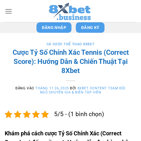
Bỏ
qua
nội
dung
ĐĂNG NHẬP
ĐĂNG KÝ
CÁ CƯỢC THỂ THAO 8XBET
Cược Tỷ Số Chính Xác Tennis (Correct
Score): Hướng Dẫn & Chiến Thuật Tại
8Xbet
ĐĂNG VÀO
THÁNG 11 26, 2025
BỞI
8XBET CONTENT TEAM ĐỘI
NGŨ CHUYÊN GIA & BIÊN TẬP VIÊN
5/5 - (1 bình chọn)
Khám phá cách cược Tỷ Số Chính Xác (Correct