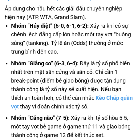
Áp dụng cho hầu hết các giải đấu chuyên nghiệp
hiện nay (ATP, WTA, Grand Slam).
Nhóm “Hủy diệt” (6-0, 6-1, 6-2):
Xảy ra khi có sự
chênh lệch đẳng cấp lớn hoặc một tay vợt “buông
súng” (tanking). Tỷ lệ ăn (Odds) thường ở mức
trung bình đến cao.
Nhóm “Giằng co” (6-3, 6-4):
Đây là tỷ số phổ biến
nhất trên mặt sân cứng và sân cỏ. Chỉ cần 1
break-point (điểm bẻ giao bóng) được tận dụng
thành công là tỷ số này sẽ xuất hiện. Nếu bạn
thích an toàn hơn, có thể cân nhắc
Kèo Chấp quần
vợt
thay vì đoán chính xác tỷ số.
Nhóm “Căng não” (7-5):
Xảy ra khi tỷ số hòa 5-5,
một tay vợt bẻ game ở game thứ 11 và giao bóng
thành công ở game 12 để kết thúc set.