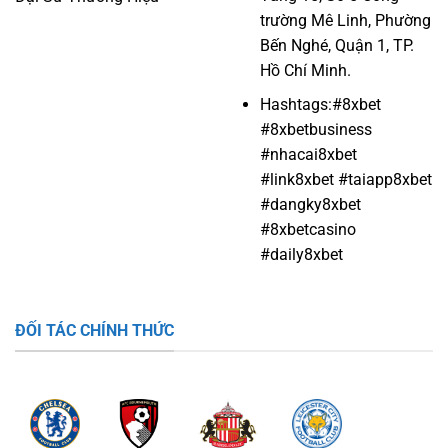
trường Mê Linh, Phường
Bến Nghé, Quận 1, TP.
Hồ Chí Minh.
Hashtags:#8xbet
#8xbetbusiness
#nhacai8xbet
#link8xbet #taiapp8xbet
#dangky8xbet
#8xbetcasino
#daily8xbet
ĐỐI TÁC CHÍNH THỨC