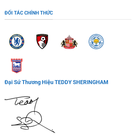
ĐỐI TÁC CHÍNH THỨC
Đại Sứ Thương Hiệu TEDDY SHERINGHAM