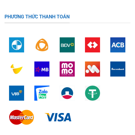
PHƯƠNG THỨC THANH TOÁN