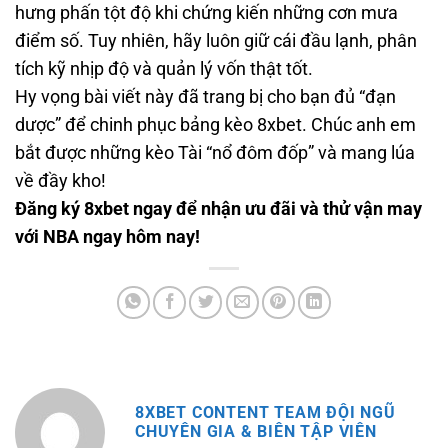
hưng phấn tột độ khi chứng kiến những cơn mưa
điểm số. Tuy nhiên, hãy luôn giữ cái đầu lạnh, phân
tích kỹ nhịp độ và quản lý vốn thật tốt.
Hy vọng bài viết này đã trang bị cho bạn đủ “đạn
dược” để chinh phục bảng kèo 8xbet. Chúc anh em
bắt được những kèo Tài “nổ đôm đốp” và mang lúa
về đầy kho!
Đăng ký 8xbet ngay để nhận ưu đãi và thử vận may
với NBA ngay hôm nay!
8XBET CONTENT TEAM ĐỘI NGŨ
CHUYÊN GIA & BIÊN TẬP VIÊN