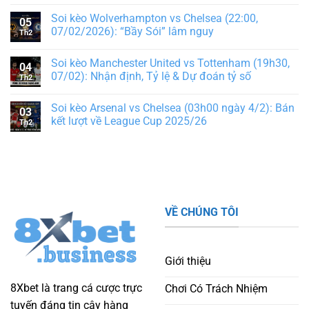
Soi kèo Wolverhampton vs Chelsea (22:00,
05
07/02/2026): “Bầy Sói” lâm nguy
Th2
Soi kèo Manchester United vs Tottenham (19h30,
04
07/02): Nhận định, Tỷ lệ & Dự đoán tỷ số
Th2
Soi kèo Arsenal vs Chelsea (03h00 ngày 4/2): Bán
03
kết lượt về League Cup 2025/26
Th2
VỀ CHÚNG TÔI
Giới thiệu
8Xbet là trang cá cược trực
Chơi Có Trách Nhiệm
tuyến đáng tin cậy hàng