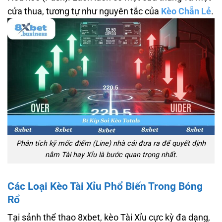
cửa thua, tương tự như nguyên tắc của
Kèo Chẵn Lẻ
.
Phân tích kỹ mốc điểm (Line) nhà cái đưa ra để quyết định
nằm Tài hay Xỉu là bước quan trọng nhất.
Các Loại Kèo Tài Xỉu Phổ Biến Trong Bóng
Rổ
Tại sảnh thể thao 8xbet, kèo Tài Xỉu cực kỳ đa dạng,