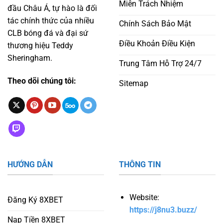
Miễn Trách Nhiệm
đầu Châu Á, tự hào là đối
tác chính thức của nhiều
Chính Sách Bảo Mật
CLB bóng đá và đại sứ
Điều Khoản Điều Kiện
thương hiệu Teddy
Sheringham.
Trung Tâm Hỗ Trợ 24/7
Theo dõi chúng tôi:
Sitemap
HƯỚNG DẪN
THÔNG TIN
Website:
Đăng Ký 8XBET
https://j8nu3.buzz/
Nạp Tiền 8XBET