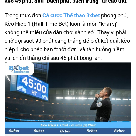
kèo 45 phút đầu “bách phát bách trúng” từ cao thủ.
Trong thực đơn
Cá cược Thể thao 8xbet
phong phú,
Kèo Hiệp 1 (Half Time Bet) luôn là món “khai vị”
không thể thiếu của dân chơi sành sỏi. Thay vì phải
chờ đợi suốt 90 phút căng thẳng để biết kết quả, kèo
hiệp 1 cho phép bạn “chốt đơn” và tận hưởng niềm
vui chiến thắng chỉ sau 45 phút bóng lăn.