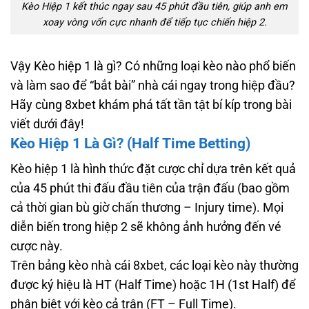
Kèo Hiệp 1 kết thúc ngay sau 45 phút đầu tiên, giúp anh em
xoay vòng vốn cực nhanh để tiếp tục chiến hiệp 2.
Vậy Kèo hiệp 1 là gì? Có những loại kèo nào phổ biến
và làm sao để “bắt bài” nhà cái ngay trong hiệp đầu?
Hãy cùng 8xbet khám phá tất tần tật bí kíp trong bài
viết dưới đây!
Kèo Hiệp 1 Là Gì? (Half Time Betting)
Kèo hiệp 1 là hình thức đặt cược chỉ dựa trên kết quả
của 45 phút thi đấu đầu tiên của trận đấu (bao gồm
cả thời gian bù giờ chấn thương – Injury time). Mọi
diễn biến trong hiệp 2 sẽ không ảnh hưởng đến vé
cược này.
Trên bảng kèo nhà cái 8xbet, các loại kèo này thường
được ký hiệu là HT (Half Time) hoặc 1H (1st Half) để
phân biệt với kèo cả trận (FT – Full Time).