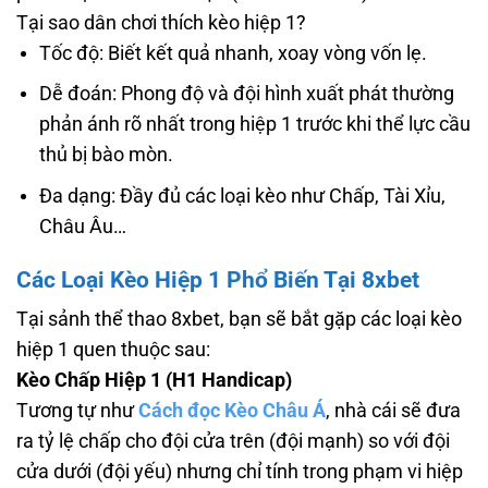
Tại sao dân chơi thích kèo hiệp 1?
Tốc độ: Biết kết quả nhanh, xoay vòng vốn lẹ.
Dễ đoán: Phong độ và đội hình xuất phát thường
phản ánh rõ nhất trong hiệp 1 trước khi thể lực cầu
thủ bị bào mòn.
Đa dạng: Đầy đủ các loại kèo như Chấp, Tài Xỉu,
Châu Âu…
Các Loại Kèo Hiệp 1 Phổ Biến Tại 8xbet
Tại sảnh thể thao 8xbet, bạn sẽ bắt gặp các loại kèo
hiệp 1 quen thuộc sau:
Kèo Chấp Hiệp 1 (H1 Handicap)
Tương tự như
Cách đọc Kèo Châu Á
, nhà cái sẽ đưa
ra tỷ lệ chấp cho đội cửa trên (đội mạnh) so với đội
cửa dưới (đội yếu) nhưng chỉ tính trong phạm vi hiệp