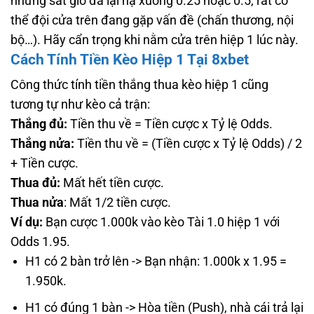
nhưng sát giờ đá lại hạ xuống 0.25 hoặc 0.5, rất có
thể đội cửa trên đang gặp vấn đề (chấn thương, nội
bộ…). Hãy cẩn trọng khi nằm cửa trên hiệp 1 lúc này.
Cách Tính Tiền Kèo Hiệp 1 Tại 8xbet
Công thức tính tiền thắng thua kèo hiệp 1 cũng
tương tự như kèo cả trận:
Thắng đủ:
Tiền thu về = Tiền cược x Tỷ lệ Odds.
Thắng nửa:
Tiền thu về = (Tiền cược x Tỷ lệ Odds) / 2
+ Tiền cược.
Thua đủ:
Mất hết tiền cược.
Thua nửa
: Mất 1/2 tiền cược.
Ví dụ:
Bạn cược 1.000k vào kèo Tài 1.0 hiệp 1 với
Odds 1.95.
H1 có 2 bàn trở lên -> Bạn nhận: 1.000k x 1.95 =
1.950k.
H1 có đúng 1 bàn -> Hòa tiền (Push), nhà cái trả lại