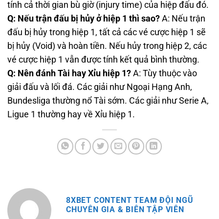
tính cả thời gian bù giờ (injury time) của hiệp đấu đó.
Q: Nếu trận đấu bị hủy ở hiệp 1 thì sao?
A: Nếu trận
đấu bị hủy trong hiệp 1, tất cả các vé cược hiệp 1 sẽ
bị hủy (Void) và hoàn tiền. Nếu hủy trong hiệp 2, các
vé cược hiệp 1 vẫn được tính kết quả bình thường.
Q: Nên đánh Tài hay Xỉu hiệp 1?
A: Tùy thuộc vào
giải đấu và lối đá. Các giải như Ngoại Hạng Anh,
Bundesliga thường nổ Tài sớm. Các giải như Serie A,
Ligue 1 thường hay về Xỉu hiệp 1.
8XBET CONTENT TEAM ĐỘI NGŨ
CHUYÊN GIA & BIÊN TẬP VIÊN