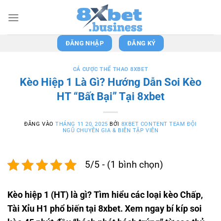
Bỏ
qua
nội
dung
ĐĂNG NHẬP
ĐĂNG KÝ
CÁ CƯỢC THỂ THAO 8XBET
Kèo Hiệp 1 Là Gì? Hướng Dẫn Soi Kèo
HT “Bất Bại” Tại 8xbet
ĐĂNG VÀO
THÁNG 11 20, 2025
BỞI
8XBET CONTENT TEAM ĐỘI
NGŨ CHUYÊN GIA & BIÊN TẬP VIÊN
5/5 - (1 bình chọn)
Kèo hiệp 1 (HT) là gì? Tìm hiểu các loại kèo Chấp,
Tài Xỉu H1 phổ biến tại 8xbet. Xem ngay bí kíp soi