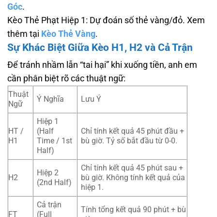
Góc
.
Kèo Thẻ Phạt Hiệp 1: Dự đoán số thẻ vàng/đỏ. Xem
thêm tại
Kèo Thẻ Vàng
.
Sự Khác Biệt Giữa Kèo H1, H2 và Cả Trận
Để tránh nhầm lẫn “tai hại” khi xuống tiền, anh em
cần phân biệt rõ các thuật ngữ:
Thuật
Ý Nghĩa
Lưu Ý
Ngữ
Hiệp 1
HT /
(Half
Chỉ tính kết quả 45 phút đầu +
H1
Time / 1st
bù giờ. Tỷ số bắt đầu từ 0-0.
Half)
Chỉ tính kết quả 45 phút sau +
Hiệp 2
H2
bù giờ. Không tính kết quả của
(2nd Half)
hiệp 1.
Cả trận
Tính tổng kết quả 90 phút + bù
FT
(Full